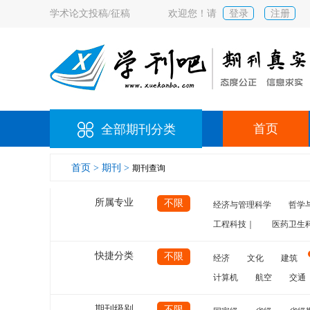
学术论文投稿/征稿
欢迎您！请
登录
注册
首页
全部期刊分类
首页 >
期刊 >
期刊查询
所属专业
不限
经济与管理科学
哲学
工程科技｜
医药卫生
快捷分类
不限
经济
文化
建筑
计算机
航空
交通
期刊级别
不限