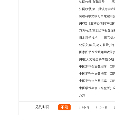
知网收录,有审稿费
,
知网收录,第一批认定学术期
剑桥科学文摘哥白尼索引(
(中)统计源核心期刊(中国
万方收录,英文版不收版面费
日本科学技术
振兴机构
化学文摘(美)万方收录(中
国家图书馆馆藏知网收录(
(中国人文社会科学核心期
中国期刊全文数据库（CJ
中国期刊全文数据库（CJ
中国期刊全文数据库（CJ
中国学术期刊（光盘版）
万方
见刊时间
不限
1-3个月
6-12个月