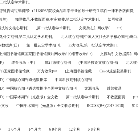
第二批认定学术期刊,
刊,咨询过编辑部:（211和985院校食品科学专业的硕士研究生稿件一律不收版面费,
波兰)
知网收录,不收版面费,有审稿费,第二批认定学术期刊,
知网收录
科技论文核心期刊)
,第一批认定学术期刊,
文摘杂志知网收录(
中)
,外文期刊,第二批认定学术期刊,
北大核心期刊(中国人文社会科学核心期刊)哥白尼
数据库(日)
第一批认定学术期刊,
万方收录,第一批认定学术期刊,
)上海图书馆馆藏国家图书馆馆藏知网收录(中)维普收录(中)
文摘与引文数据库知网收
中)
维普收录（中）
统计源核心期刊
(中国科技论文核心期刊)
北大核
刊)国家图书馆馆藏
万方收录(中
)上海图书馆馆藏
Caj-cd规范获奖期刊
FD）中国核心期刊遴选数据库
中国科技期刊核心期刊
FD）中国核心期刊遴选数据库全国中文核心期刊
龙源收录
维普收录
FD）中国学术期刊（光盘版）全文收
第一批认定学术期刊
不收版面费
(中
全文收
中国学术期刊（光盘版）全文收录期刊
RCCSE(B+)(2017-2018)
知
0
3-6个月
1个月内
6-9个月
12个月
6-8个月