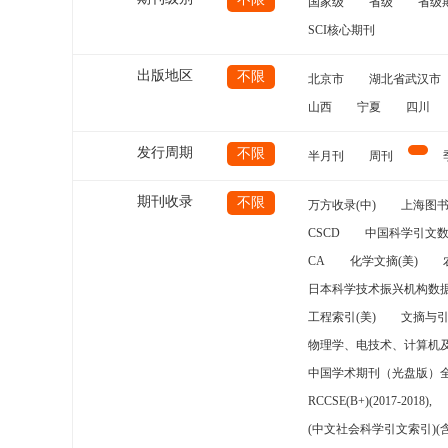
国家级
省级
省级
SCI核心期刊
出版地区
不限
北京市
湖北省武汉市
山西
宁夏
四川
发行周期
不限
半月刊
周刊
期刊收录
不限
万方收录(中)
上海图
CSCD
中国科学引文数
CA
化学文摘(美)
日本科学技术振兴机构数据
工程索引(美)
文摘与
物理学、电技术、计算机
中国学术期刊（光盘版）
RCCSE(B+)(2017-2018),
(中文社会科学引文索引)