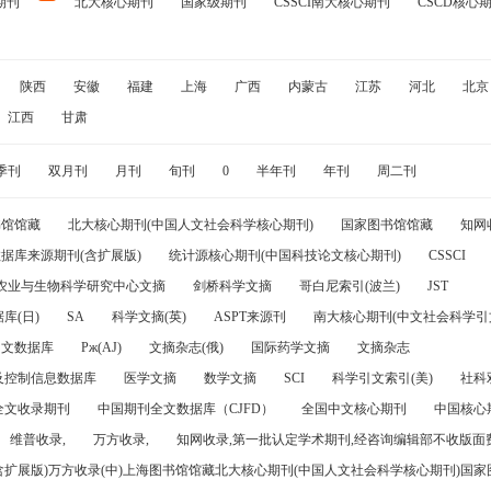
期刊
北大核心期刊
国家级期刊
CSSCI南大核心期刊
CSCD核心
陕西
安徽
福建
上海
广西
内蒙古
江苏
河北
北京
江西
甘肃
季刊
双月刊
月刊
旬刊
0
半年刊
年刊
周二刊
书馆馆藏
北大核心期刊(中国人文社会科学核心期刊)
国家图书馆馆藏
知网
据库来源期刊(含扩展版)
统计源核心期刊(中国科技论文核心期刊)
CSSCI
农业与生物科学研究中心文摘
剑桥科学文摘
哥白尼索引(波兰)
JST
库(日)
SA
科学文摘(英)
ASPT来源刊
南大核心期刊(中文社会科学引文
引文数据库
Pж(AJ)
文摘杂志(俄)
国际药学文摘
文摘杂志
及控制信息数据库
医学文摘
数学文摘
SCI
科学引文索引(美)
社科
全文收录期刊
中国期刊全文数据库（CJFD）
全国中文核心期刊
中国核心
维普收录,
万方收录,
知网收录,第一批认定学术期刊,经咨询编辑部不收版面费
(含扩展版)万方收录(中)上海图书馆馆藏北大核心期刊(中国人文社会科学核心期刊)国家