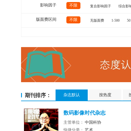
影响因子
不限
复合影响因子
综合影
版面费区间
不限
无版面费
1-500
50
期刊排序：
杂志默认
按热度
数码影像时代杂志
主管单位：
中国科协
快捷分类：
艺术