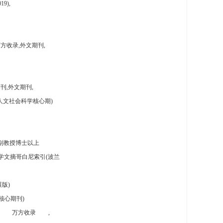
9),
方收录,外文期刊,
刊,外文期刊,
人文社会科学核心期)
副教授博士以上
学文摘哥白尼索引(波兰
版)
核心期刊)
万方收录
,