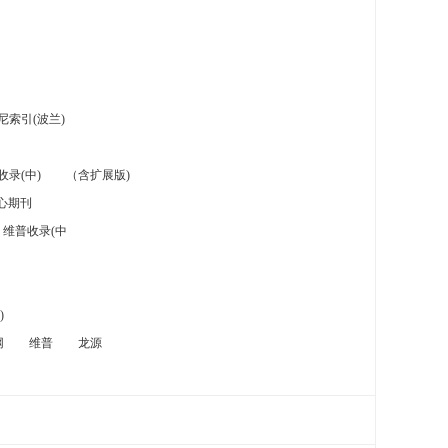
索引(波兰)
录(中)
（含扩展版)
心期刊
维普收录(中
)
网
维普
龙源