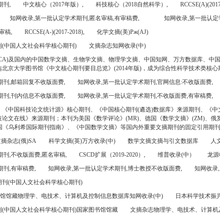
期刊,
中文核心（2017年版）,
科技核心（2018自然科学）,
RCCSE(A)(2017
知网收录,第一批认定学术期刊,匿名审稿,有审稿费,
知网收录,第一批认定
审稿,
RCCSE(A-)(2017-2018),
化学文摘(美)Pж(AJ)
(中国人文社会科学核心期刊)
文摘杂志知网收录(中)
CA)及国内的中国数学文摘、生物学文摘、物理学文摘、中国知网、万方数据库、中
北京大学图书馆《中文核心期刊要目总览》(2014年版)，成为综合性科学技术类核心
期刊,邮箱回复不收版面费,
知网收录,第一批认定学术期刊,官网信息:不收版面费,
期刊,刊内信息不收版面费,
知网收录,第一批认定学术期刊,不收版面费,有审稿费,
、《中国科技论文统计源》核心期刊、《中国核心期刊(遴选)数据库》来源期刊、《中
论文在线》来源期刊；本刊为美国《数学评论》(MR)、德国《数学文摘》(ZM)、俄罗
美国《乌利希国际期刊指南》、《中国数学文摘》等国内外重要文摘期刊的固定引用期
摘杂志(俄)SA
科学文摘(英)万方收录(中)
数学文摘文摘与引文数据库
人文
刊,不收版面费,匿名审稿,
CSCD扩展（2019-2020）,
维普收录(中）
龙源
刊,有审稿费,
知网收录,第一批认定学术期刊,博士教授不收版面费,
知网收录,
刊(中国人文社会科学核心期刊)
书馆馆藏物理学、电技术、计算机及控制信息数据库知网收录(中)
日本科学技术振兴机
(中国人文社会科学核心期刊)国家图书馆馆藏
文摘杂志物理学、电技术、计算机