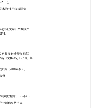
-2018),
学术期刊,不收版面费,
国科技论文与引文数据库、
期刊。
文科技期刊维普数据库》
斯《文摘杂志》(AJ)、美
刊
扩展（2018年版）,
收录,
构数据库(日)Pж(AJ)
及控制信息数据库