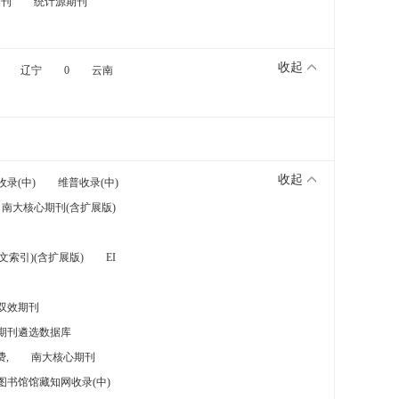
期刊
统计源期刊
收起
辽宁
0
云南
收起
收录(中)
维普收录(中)
南大核心期刊(含扩展版)
索引)(含扩展版)
EI
双效期刊
期刊遴选数据库
,
南大核心期刊
图书馆馆藏知网收录(中)