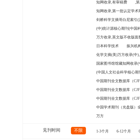
知网收录,有审稿费
,
知网收录,第一批认定学术期
剑桥科学文摘哥白尼索引(
(中)统计源核心期刊(中国
万方收录,英文版不收版面费
日本科学技术
振兴机构
化学文摘(美)万方收录(中
国家图书馆馆藏知网收录(
(中国人文社会科学核心期
中国期刊全文数据库（CJ
中国期刊全文数据库（CJ
中国期刊全文数据库（CJ
中国学术期刊（光盘版）
万方
见刊时间
不限
1-3个月
6-12个月