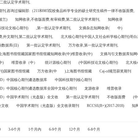
第二批认定学术期刊,
刊,咨询过编辑部:（211和985院校食品科学专业的硕士研究生稿件一律不收版面费,
波兰)
知网收录,不收版面费,有审稿费,第二批认定学术期刊,
知网收录
科技论文核心期刊)
,第一批认定学术期刊,
文摘杂志知网收录(
中)
,外文期刊,第二批认定学术期刊,
北大核心期刊(中国人文社会科学核心期刊)哥白尼
数据库(日)
第一批认定学术期刊,
万方收录,第一批认定学术期刊,
)上海图书馆馆藏国家图书馆馆藏知网收录(中)维普收录(中)
文摘与引文数据库知网收
中)
维普收录（中）
统计源核心期刊
(中国科技论文核心期刊)
北大核
刊)国家图书馆馆藏
万方收录(中
)上海图书馆馆藏
Caj-cd规范获奖期刊
FD）中国核心期刊遴选数据库
中国科技期刊核心期刊
FD）中国核心期刊遴选数据库全国中文核心期刊
龙源收录
维普收录
FD）中国学术期刊（光盘版）全文收
第一批认定学术期刊
不收版面费
(中
全文收
中国学术期刊（光盘版）全文收录期刊
RCCSE(B+)(2017-2018)
知
0
3-6个月
1个月内
6-9个月
12个月
6-8个月