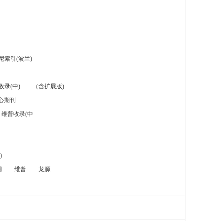
索引(波兰)
录(中)
（含扩展版)
心期刊
维普收录(中
)
网
维普
龙源