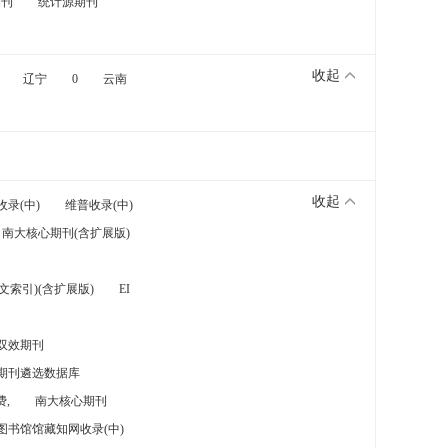
期刊
统计源期刊
收起
辽宁
0
云南
收起
收录(中)
维普收录(中)
南大核心期刊(含扩展版)
索引)(含扩展版)
EI
双效期刊
期刊遴选数据库
,
南大核心期刊
图书馆馆藏知网收录(中)