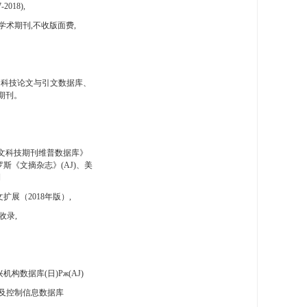
-2018),
学术期刊,不收版面费,
国科技论文与引文数据库、
期刊。
文科技期刊维普数据库》
斯《文摘杂志》(AJ)、美
刊
扩展（2018年版）,
收录,
构数据库(日)Pж(AJ)
及控制信息数据库