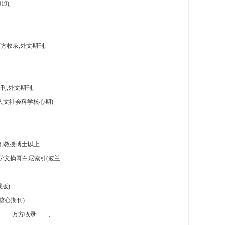
9),
方收录,外文期刊,
刊,外文期刊,
人文社会科学核心期)
副教授博士以上
学文摘哥白尼索引(波兰
版)
核心期刊)
万方收录
,