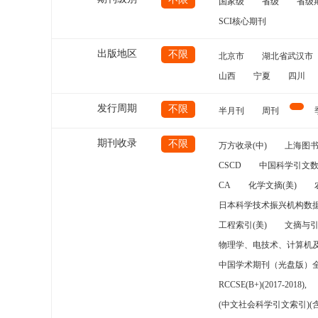
国家级
省级
省级
SCI核心期刊
出版地区
不限
北京市
湖北省武汉市
山西
宁夏
四川
发行周期
不限
半月刊
周刊
期刊收录
不限
万方收录(中)
上海图
CSCD
中国科学引文数
CA
化学文摘(美)
日本科学技术振兴机构数据
工程索引(美)
文摘与
物理学、电技术、计算机
中国学术期刊（光盘版）
RCCSE(B+)(2017-2018),
(中文社会科学引文索引)