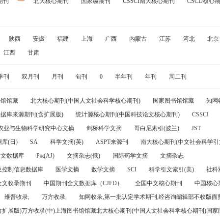
期刊
北大核心期刊
国家级期刊
CSSCI南大核心期刊
CSCD核心
陕西
安徽
福建
上海
广西
内蒙古
江苏
河北
北京
江西
甘肃
季刊
双月刊
月刊
旬刊
0
半年刊
年刊
周二刊
书馆馆藏
北大核心期刊(中国人文社会科学核心期刊)
国家图书馆馆藏
知网
据库来源期刊(含扩展版)
统计源核心期刊(中国科技论文核心期刊)
CSSCI
农业与生物科学研究中心文摘
剑桥科学文摘
哥白尼索引(波兰)
JST
库(日)
SA
科学文摘(英)
ASPT来源刊
南大核心期刊(中文社会科学引文
引文数据库
Pж(AJ)
文摘杂志(俄)
国际药学文摘
文摘杂志
及控制信息数据库
医学文摘
数学文摘
SCI
科学引文索引(美)
社科
全文收录期刊
中国期刊全文数据库（CJFD）
全国中文核心期刊
中国核心
维普收录,
万方收录,
知网收录,第一批认定学术期刊,经咨询编辑部不收版面费
(含扩展版)万方收录(中)上海图书馆馆藏北大核心期刊(中国人文社会科学核心期刊)国家