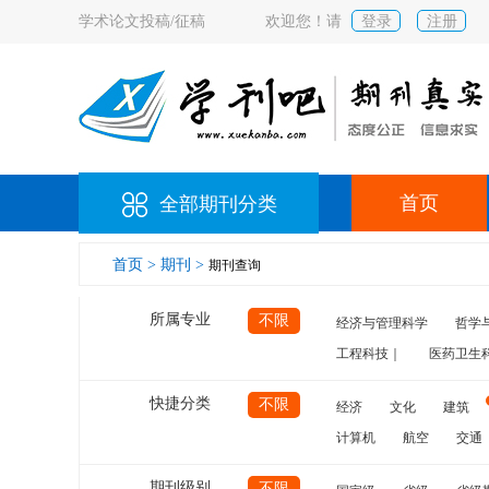
学术论文投稿/征稿
欢迎您！请
登录
注册
首页
全部期刊分类
首页 >
期刊 >
期刊查询
所属专业
不限
经济与管理科学
哲学
工程科技｜
医药卫生
快捷分类
不限
经济
文化
建筑
计算机
航空
交通
期刊级别
不限