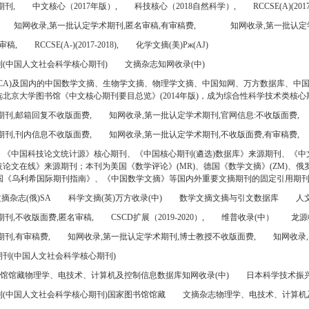
期刊,
中文核心（2017年版）,
科技核心（2018自然科学）,
RCCSE(A)(2017
知网收录,第一批认定学术期刊,匿名审稿,有审稿费,
知网收录,第一批认定
审稿,
RCCSE(A-)(2017-2018),
化学文摘(美)Pж(AJ)
(中国人文社会科学核心期刊)
文摘杂志知网收录(中)
CA)及国内的中国数学文摘、生物学文摘、物理学文摘、中国知网、万方数据库、中
北京大学图书馆《中文核心期刊要目总览》(2014年版)，成为综合性科学技术类核心
期刊,邮箱回复不收版面费,
知网收录,第一批认定学术期刊,官网信息:不收版面费,
期刊,刊内信息不收版面费,
知网收录,第一批认定学术期刊,不收版面费,有审稿费,
、《中国科技论文统计源》核心期刊、《中国核心期刊(遴选)数据库》来源期刊、《中
论文在线》来源期刊；本刊为美国《数学评论》(MR)、德国《数学文摘》(ZM)、俄罗
美国《乌利希国际期刊指南》、《中国数学文摘》等国内外重要文摘期刊的固定引用期
摘杂志(俄)SA
科学文摘(英)万方收录(中)
数学文摘文摘与引文数据库
人文
刊,不收版面费,匿名审稿,
CSCD扩展（2019-2020）,
维普收录(中）
龙源
刊,有审稿费,
知网收录,第一批认定学术期刊,博士教授不收版面费,
知网收录,
刊(中国人文社会科学核心期刊)
书馆馆藏物理学、电技术、计算机及控制信息数据库知网收录(中)
日本科学技术振兴机
(中国人文社会科学核心期刊)国家图书馆馆藏
文摘杂志物理学、电技术、计算机