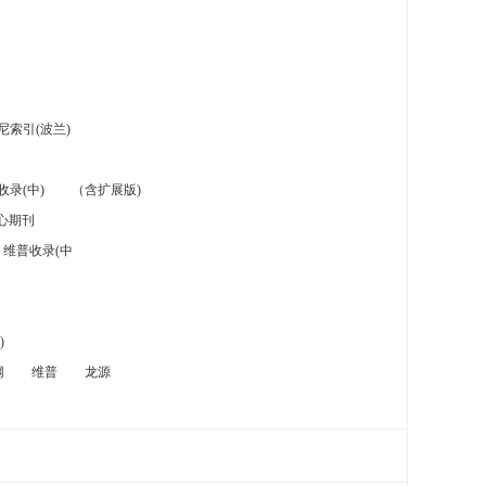
索引(波兰)
录(中)
（含扩展版)
心期刊
维普收录(中
)
网
维普
龙源