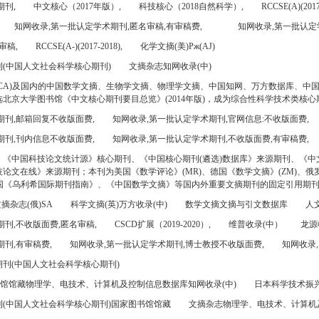
期刊,
中文核心（2017年版）,
科技核心（2018自然科学）,
RCCSE(A)(2017
知网收录,第一批认定学术期刊,匿名审稿,有审稿费,
知网收录,第一批认定
审稿,
RCCSE(A-)(2017-2018),
化学文摘(美)Pж(AJ)
(中国人文社会科学核心期刊)
文摘杂志知网收录(中)
CA)及国内的中国数学文摘、生物学文摘、物理学文摘、中国知网、万方数据库、中
北京大学图书馆《中文核心期刊要目总览》(2014年版)，成为综合性科学技术类核心
期刊,邮箱回复不收版面费,
知网收录,第一批认定学术期刊,官网信息:不收版面费,
期刊,刊内信息不收版面费,
知网收录,第一批认定学术期刊,不收版面费,有审稿费,
、《中国科技论文统计源》核心期刊、《中国核心期刊(遴选)数据库》来源期刊、《中
论文在线》来源期刊；本刊为美国《数学评论》(MR)、德国《数学文摘》(ZM)、俄罗
美国《乌利希国际期刊指南》、《中国数学文摘》等国内外重要文摘期刊的固定引用期
摘杂志(俄)SA
科学文摘(英)万方收录(中)
数学文摘文摘与引文数据库
人文
刊,不收版面费,匿名审稿,
CSCD扩展（2019-2020）,
维普收录(中）
龙源
刊,有审稿费,
知网收录,第一批认定学术期刊,博士教授不收版面费,
知网收录,
刊(中国人文社会科学核心期刊)
书馆馆藏物理学、电技术、计算机及控制信息数据库知网收录(中)
日本科学技术振兴机
(中国人文社会科学核心期刊)国家图书馆馆藏
文摘杂志物理学、电技术、计算机