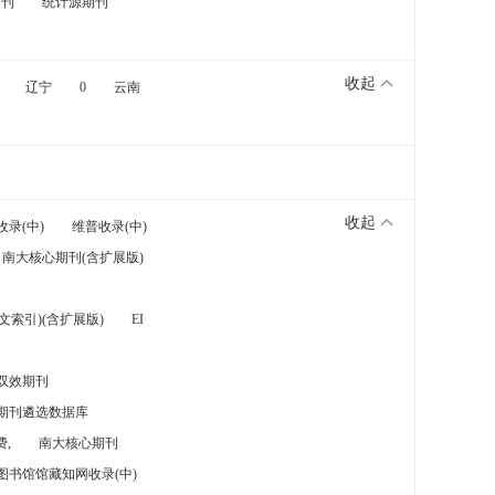
期刊
统计源期刊
收起
辽宁
0
云南
收起
收录(中)
维普收录(中)
南大核心期刊(含扩展版)
索引)(含扩展版)
EI
双效期刊
期刊遴选数据库
,
南大核心期刊
图书馆馆藏知网收录(中)