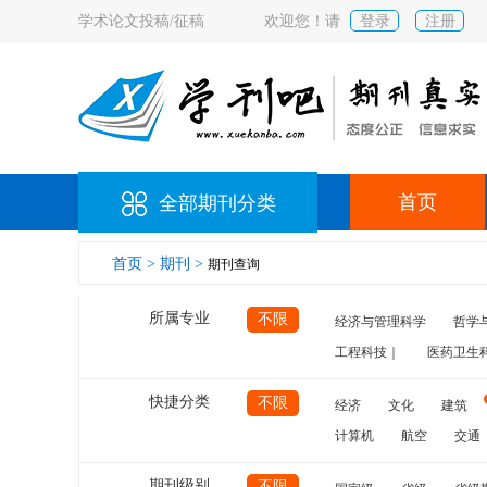
学术论文投稿/征稿
欢迎您！请
登录
注册
首页
全部期刊分类
首页 >
期刊 >
期刊查询
所属专业
不限
经济与管理科学
哲学
工程科技｜
医药卫生
快捷分类
不限
经济
文化
建筑
计算机
航空
交通
期刊级别
不限