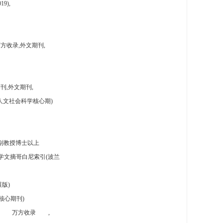
9),
方收录,外文期刊,
刊,外文期刊,
人文社会科学核心期)
副教授博士以上
学文摘哥白尼索引(波兰
版)
核心期刊)
万方收录
,