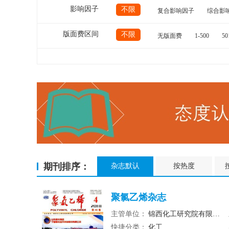
影响因子
不限
复合影响因子
综合影
版面费区间
不限
无版面费
1-500
50
期刊排序：
杂志默认
按热度
聚氯乙烯杂志
主管单位：
锦西化工研究院有限公司
快捷分类：
化工