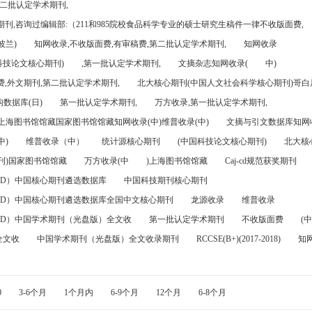
第二批认定学术期刊,
刊,咨询过编辑部:（211和985院校食品科学专业的硕士研究生稿件一律不收版面费,
波兰)
知网收录,不收版面费,有审稿费,第二批认定学术期刊,
知网收录
科技论文核心期刊)
,第一批认定学术期刊,
文摘杂志知网收录(
中)
,外文期刊,第二批认定学术期刊,
北大核心期刊(中国人文社会科学核心期刊)哥白尼
数据库(日)
第一批认定学术期刊,
万方收录,第一批认定学术期刊,
)上海图书馆馆藏国家图书馆馆藏知网收录(中)维普收录(中)
文摘与引文数据库知网收
中)
维普收录（中）
统计源核心期刊
(中国科技论文核心期刊)
北大核
刊)国家图书馆馆藏
万方收录(中
)上海图书馆馆藏
Caj-cd规范获奖期刊
FD）中国核心期刊遴选数据库
中国科技期刊核心期刊
FD）中国核心期刊遴选数据库全国中文核心期刊
龙源收录
维普收录
FD）中国学术期刊（光盘版）全文收
第一批认定学术期刊
不收版面费
(中
全文收
中国学术期刊（光盘版）全文收录期刊
RCCSE(B+)(2017-2018)
知
0
3-6个月
1个月内
6-9个月
12个月
6-8个月