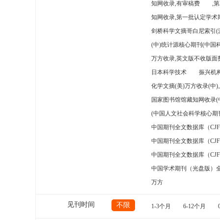
知网收录,有审稿费
,
知网收录,第一批认定学术期
剑桥科学文摘哥白尼索引(
(中)统计源核心期刊(中国
万方收录,英文版不收版面费
日本科学技术
振兴机构
化学文摘(美)万方收录(中
国家图书馆馆藏知网收录(
(中国人文社会科学核心期
中国期刊全文数据库（CJ
中国期刊全文数据库（CJ
中国期刊全文数据库（CJ
中国学术期刊（光盘版）
万方
见刊时间
不限
1-3个月
6-12个月