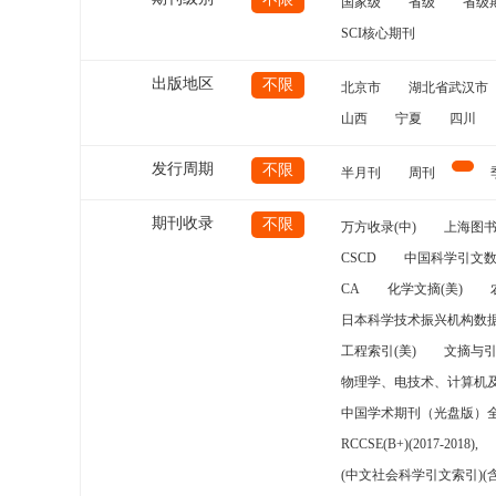
国家级
省级
省级
SCI核心期刊
出版地区
不限
北京市
湖北省武汉市
山西
宁夏
四川
发行周期
不限
半月刊
周刊
期刊收录
不限
万方收录(中)
上海图
CSCD
中国科学引文数
CA
化学文摘(美)
日本科学技术振兴机构数据
工程索引(美)
文摘与
物理学、电技术、计算机
中国学术期刊（光盘版）
RCCSE(B+)(2017-2018),
(中文社会科学引文索引)