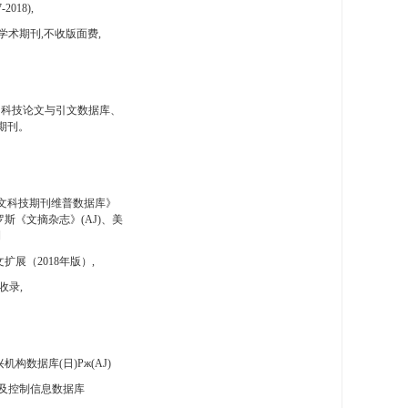
-2018),
学术期刊,不收版面费,
国科技论文与引文数据库、
期刊。
文科技期刊维普数据库》
斯《文摘杂志》(AJ)、美
刊
扩展（2018年版）,
收录,
构数据库(日)Pж(AJ)
及控制信息数据库