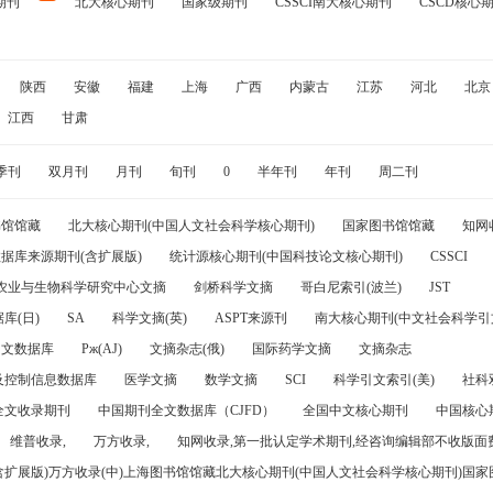
期刊
北大核心期刊
国家级期刊
CSSCI南大核心期刊
CSCD核心
陕西
安徽
福建
上海
广西
内蒙古
江苏
河北
北京
江西
甘肃
季刊
双月刊
月刊
旬刊
0
半年刊
年刊
周二刊
书馆馆藏
北大核心期刊(中国人文社会科学核心期刊)
国家图书馆馆藏
知网
据库来源期刊(含扩展版)
统计源核心期刊(中国科技论文核心期刊)
CSSCI
农业与生物科学研究中心文摘
剑桥科学文摘
哥白尼索引(波兰)
JST
库(日)
SA
科学文摘(英)
ASPT来源刊
南大核心期刊(中文社会科学引文
引文数据库
Pж(AJ)
文摘杂志(俄)
国际药学文摘
文摘杂志
及控制信息数据库
医学文摘
数学文摘
SCI
科学引文索引(美)
社科
全文收录期刊
中国期刊全文数据库（CJFD）
全国中文核心期刊
中国核心
维普收录,
万方收录,
知网收录,第一批认定学术期刊,经咨询编辑部不收版面费
(含扩展版)万方收录(中)上海图书馆馆藏北大核心期刊(中国人文社会科学核心期刊)国家