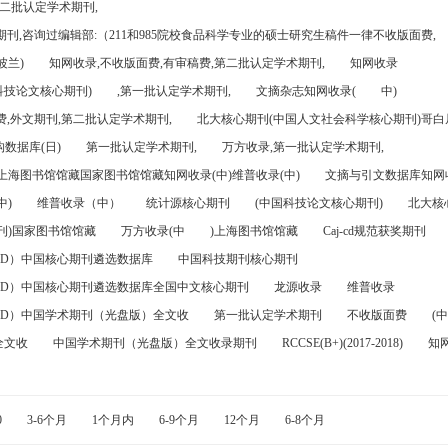
第二批认定学术期刊,
刊,咨询过编辑部:（211和985院校食品科学专业的硕士研究生稿件一律不收版面费,
波兰)
知网收录,不收版面费,有审稿费,第二批认定学术期刊,
知网收录
科技论文核心期刊)
,第一批认定学术期刊,
文摘杂志知网收录(
中)
,外文期刊,第二批认定学术期刊,
北大核心期刊(中国人文社会科学核心期刊)哥白尼
数据库(日)
第一批认定学术期刊,
万方收录,第一批认定学术期刊,
)上海图书馆馆藏国家图书馆馆藏知网收录(中)维普收录(中)
文摘与引文数据库知网收
中)
维普收录（中）
统计源核心期刊
(中国科技论文核心期刊)
北大核
刊)国家图书馆馆藏
万方收录(中
)上海图书馆馆藏
Caj-cd规范获奖期刊
FD）中国核心期刊遴选数据库
中国科技期刊核心期刊
FD）中国核心期刊遴选数据库全国中文核心期刊
龙源收录
维普收录
FD）中国学术期刊（光盘版）全文收
第一批认定学术期刊
不收版面费
(中
全文收
中国学术期刊（光盘版）全文收录期刊
RCCSE(B+)(2017-2018)
知
0
3-6个月
1个月内
6-9个月
12个月
6-8个月