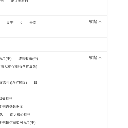
期刊
统计源期刊
收起
辽宁
0
云南
收起
收录(中)
维普收录(中)
南大核心期刊(含扩展版)
索引)(含扩展版)
EI
双效期刊
期刊遴选数据库
,
南大核心期刊
图书馆馆藏知网收录(中)