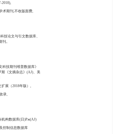
-2018),
学术期刊,不收版面费,
国科技论文与引文数据库、
期刊。
文科技期刊维普数据库》
斯《文摘杂志》(AJ)、美
刊
扩展（2018年版）,
收录,
构数据库(日)Pж(AJ)
及控制信息数据库