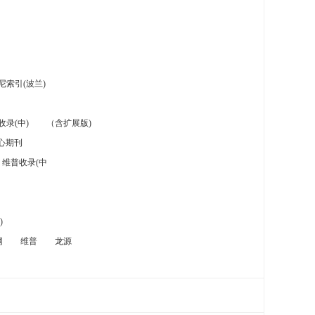
索引(波兰)
录(中)
（含扩展版)
心期刊
维普收录(中
)
网
维普
龙源