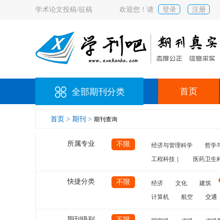
学术论文投稿/征稿
欢迎您！请
登录
注册
首页
全部期刊分类
首页 >
期刊 >
期刊查询
所属专业
不限
经济与管理科学
哲学
工程科技｜
医药卫生
快捷分类
不限
经济
文化
建筑
计算机
航空
交通
期刊级别
不限