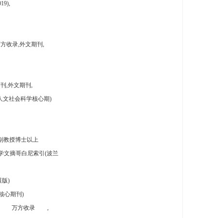
9),
方收录,外文期刊,
刊,外文期刊,
人文社会科学核心期)
副教授博士以上
学文摘哥白尼索引(波兰
版)
核心期刊)
万方收录
,