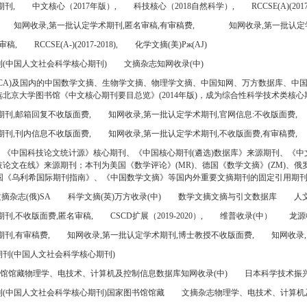
期刊,
中文核心（2017年版）,
科技核心（2018自然科学）,
RCCSE(A)(2017
知网收录,第一批认定学术期刊,匿名审稿,有审稿费,
知网收录,第一批认定
审稿,
RCCSE(A-)(2017-2018),
化学文摘(美)Pж(AJ)
(中国人文社会科学核心期刊)
文摘杂志知网收录(中)
CA)及国内的中国数学文摘、生物学文摘、物理学文摘、中国知网、万方数据库、中
北京大学图书馆《中文核心期刊要目总览》(2014年版)，成为综合性科学技术类核心
期刊,邮箱回复不收版面费,
知网收录,第一批认定学术期刊,官网信息:不收版面费,
期刊,刊内信息不收版面费,
知网收录,第一批认定学术期刊,不收版面费,有审稿费,
、《中国科技论文统计源》核心期刊、《中国核心期刊(遴选)数据库》来源期刊、《中
论文在线》来源期刊；本刊为美国《数学评论》(MR)、德国《数学文摘》(ZM)、俄罗
美国《乌利希国际期刊指南》、《中国数学文摘》等国内外重要文摘期刊的固定引用期
摘杂志(俄)SA
科学文摘(英)万方收录(中)
数学文摘文摘与引文数据库
人文
刊,不收版面费,匿名审稿,
CSCD扩展（2019-2020）,
维普收录(中）
龙源
刊,有审稿费,
知网收录,第一批认定学术期刊,博士教授不收版面费,
知网收录,
刊(中国人文社会科学核心期刊)
书馆馆藏物理学、电技术、计算机及控制信息数据库知网收录(中)
日本科学技术振兴机
(中国人文社会科学核心期刊)国家图书馆馆藏
文摘杂志物理学、电技术、计算机