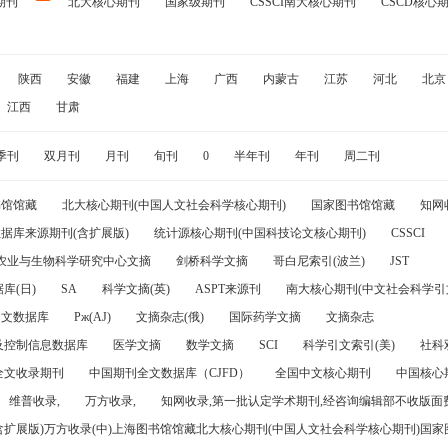
期刊
北大核心期刊
国家级期刊
CSSCI南大核心期刊
CSCD核心
陕西
安徽
福建
上海
广西
内蒙古
江苏
河北
北京
江西
甘肃
季刊
双月刊
月刊
旬刊
0
半年刊
年刊
周二刊
书馆馆藏
北大核心期刊(中国人文社会科学核心期刊)
国家图书馆馆藏
知网
据库来源期刊(含扩展版)
统计源核心期刊(中国科技论文核心期刊)
CSSCI
农业与生物科学研究中心文摘
剑桥科学文摘
哥白尼索引(波兰)
JST
库(日)
SA
科学文摘(英)
ASPT来源刊
南大核心期刊(中文社会科学引文
引文数据库
Pж(AJ)
文摘杂志(俄)
国际药学文摘
文摘杂志
及控制信息数据库
医学文摘
数学文摘
SCI
科学引文索引(美)
社科
全文收录期刊
中国期刊全文数据库（CJFD）
全国中文核心期刊
中国核心
维普收录,
万方收录,
知网收录,第一批认定学术期刊,经咨询编辑部不收版面费
(含扩展版)万方收录(中)上海图书馆馆藏北大核心期刊(中国人文社会科学核心期刊)国家