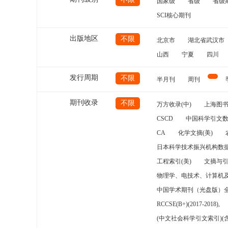
国家级
省级
省级
SCI核心期刊
出版地区
不限
北京市
湖北省武汉市
山西
宁夏
四川
发行周期
不限
半月刊
周刊
期刊收录
不限
万方收录(中)
上海图
CSCD
中国科学引文数
CA
化学文摘(美)
日本科学技术振兴机构数据
工程索引(美)
文摘与
物理学、电技术、计算机
中国学术期刊（光盘版）
RCCSE(B+)(2017-2018),
(中文社会科学引文索引)