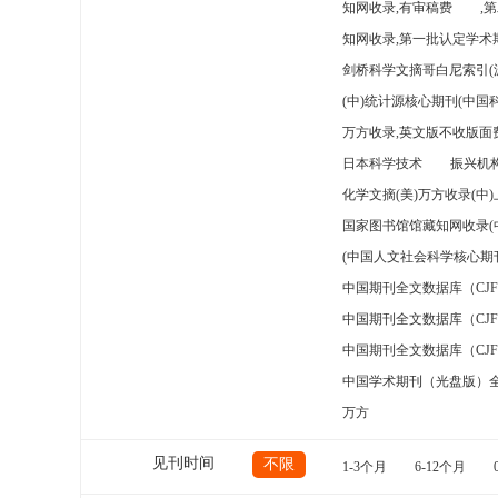
知网收录,有审稿费
,
知网收录,第一批认定学术期
剑桥科学文摘哥白尼索引(
(中)统计源核心期刊(中国
万方收录,英文版不收版面费
日本科学技术
振兴机构
化学文摘(美)万方收录(中
国家图书馆馆藏知网收录(
(中国人文社会科学核心期
中国期刊全文数据库（CJ
中国期刊全文数据库（CJ
中国期刊全文数据库（CJ
中国学术期刊（光盘版）
万方
见刊时间
不限
1-3个月
6-12个月