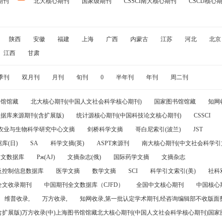
期刊
北大核心期刊
国家级期刊
CSSCI南大核心期刊
CSCD核心
陕西
安徽
福建
上海
广西
内蒙古
江苏
河北
北京
江西
甘肃
季刊
双月刊
月刊
旬刊
0
半年刊
年刊
周二刊
书馆馆藏
北大核心期刊(中国人文社会科学核心期刊)
国家图书馆馆藏
知网
据库来源期刊(含扩展版)
统计源核心期刊(中国科技论文核心期刊)
CSSCI
农业与生物科学研究中心文摘
剑桥科学文摘
哥白尼索引(波兰)
JST
库(日)
SA
科学文摘(英)
ASPT来源刊
南大核心期刊(中文社会科学引文
引文数据库
Pж(AJ)
文摘杂志(俄)
国际药学文摘
文摘杂志
及控制信息数据库
医学文摘
数学文摘
SCI
科学引文索引(美)
社科
全文收录期刊
中国期刊全文数据库（CJFD）
全国中文核心期刊
中国核心
维普收录,
万方收录,
知网收录,第一批认定学术期刊,经咨询编辑部不收版面费
(含扩展版)万方收录(中)上海图书馆馆藏北大核心期刊(中国人文社会科学核心期刊)国家