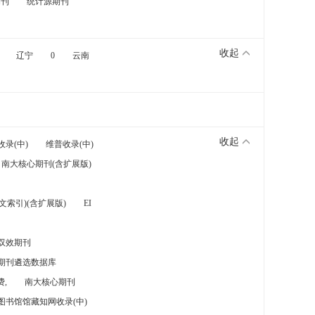
期刊
统计源期刊
收起
辽宁
0
云南
收起
收录(中)
维普收录(中)
南大核心期刊(含扩展版)
索引)(含扩展版)
EI
双效期刊
期刊遴选数据库
,
南大核心期刊
图书馆馆藏知网收录(中)