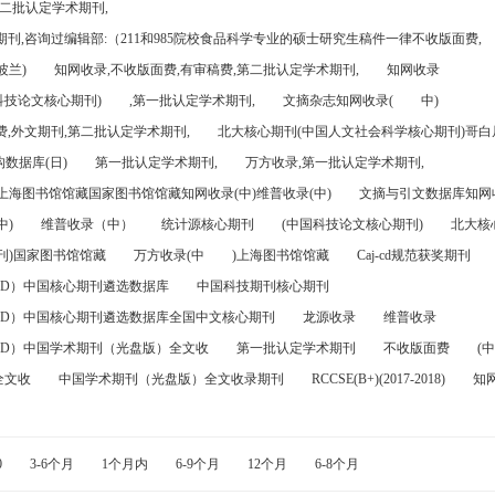
第二批认定学术期刊,
刊,咨询过编辑部:（211和985院校食品科学专业的硕士研究生稿件一律不收版面费,
波兰)
知网收录,不收版面费,有审稿费,第二批认定学术期刊,
知网收录
科技论文核心期刊)
,第一批认定学术期刊,
文摘杂志知网收录(
中)
,外文期刊,第二批认定学术期刊,
北大核心期刊(中国人文社会科学核心期刊)哥白尼
数据库(日)
第一批认定学术期刊,
万方收录,第一批认定学术期刊,
)上海图书馆馆藏国家图书馆馆藏知网收录(中)维普收录(中)
文摘与引文数据库知网收
中)
维普收录（中）
统计源核心期刊
(中国科技论文核心期刊)
北大核
刊)国家图书馆馆藏
万方收录(中
)上海图书馆馆藏
Caj-cd规范获奖期刊
FD）中国核心期刊遴选数据库
中国科技期刊核心期刊
FD）中国核心期刊遴选数据库全国中文核心期刊
龙源收录
维普收录
FD）中国学术期刊（光盘版）全文收
第一批认定学术期刊
不收版面费
(中
全文收
中国学术期刊（光盘版）全文收录期刊
RCCSE(B+)(2017-2018)
知
0
3-6个月
1个月内
6-9个月
12个月
6-8个月