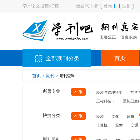
学术论文投稿/征稿
欢迎您！请
登录
注册
首页
全部期刊分类
首页 >
期刊 >
期刊查询
所属专业
不限
经济与管理科学
哲学
工程科技｜
医药卫生
快捷分类
不限
经济
文化
建筑
计算机
航空
交通
期刊级别
不限