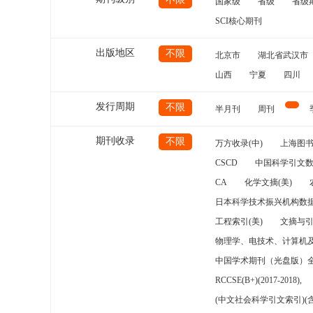
国家级
省级
省级
SCI核心期刊
出版地区
不限
北京市
湖北省武汉市
山西
宁夏
四川
发行周期
不限
半月刊
周刊
期刊收录
不限
万方收录(中)
上海图
CSCD
中国科学引文数
CA
化学文摘(美)
日本科学技术振兴机构数据
工程索引(美)
文摘与
物理学、电技术、计算机
中国学术期刊（光盘版）
RCCSE(B+)(2017-2018),
(中文社会科学引文索引)