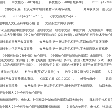
期刊,
中文核心（2017年版）,
科技核心（2018自然科学）,
RCCSE(A)(2017
知网收录,第一批认定学术期刊,匿名审稿,有审稿费,
知网收录,第一批认定
审稿,
RCCSE(A-)(2017-2018),
化学文摘(美)Pж(AJ)
(中国人文社会科学核心期刊)
文摘杂志知网收录(中)
CA)及国内的中国数学文摘、生物学文摘、物理学文摘、中国知网、万方数据库、中
北京大学图书馆《中文核心期刊要目总览》(2014年版)，成为综合性科学技术类核心
期刊,邮箱回复不收版面费,
知网收录,第一批认定学术期刊,官网信息:不收版面费,
期刊,刊内信息不收版面费,
知网收录,第一批认定学术期刊,不收版面费,有审稿费,
、《中国科技论文统计源》核心期刊、《中国核心期刊(遴选)数据库》来源期刊、《中
论文在线》来源期刊；本刊为美国《数学评论》(MR)、德国《数学文摘》(ZM)、俄罗
美国《乌利希国际期刊指南》、《中国数学文摘》等国内外重要文摘期刊的固定引用期
摘杂志(俄)SA
科学文摘(英)万方收录(中)
数学文摘文摘与引文数据库
人文
刊,不收版面费,匿名审稿,
CSCD扩展（2019-2020）,
维普收录(中）
龙源
刊,有审稿费,
知网收录,第一批认定学术期刊,博士教授不收版面费,
知网收录,
刊(中国人文社会科学核心期刊)
书馆馆藏物理学、电技术、计算机及控制信息数据库知网收录(中)
日本科学技术振兴机
(中国人文社会科学核心期刊)国家图书馆馆藏
文摘杂志物理学、电技术、计算机