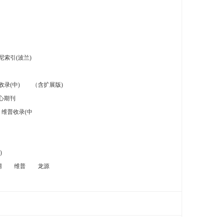
索引(波兰)
录(中)
（含扩展版)
心期刊
维普收录(中
)
网
维普
龙源