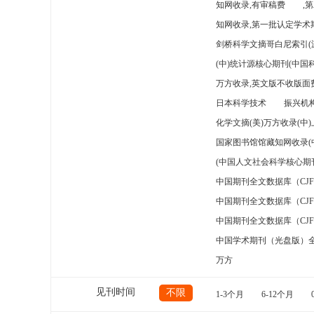
知网收录,有审稿费
,
知网收录,第一批认定学术期
剑桥科学文摘哥白尼索引(
(中)统计源核心期刊(中国
万方收录,英文版不收版面费
日本科学技术
振兴机构
化学文摘(美)万方收录(中
国家图书馆馆藏知网收录(
(中国人文社会科学核心期
中国期刊全文数据库（CJ
中国期刊全文数据库（CJ
中国期刊全文数据库（CJ
中国学术期刊（光盘版）
万方
见刊时间
不限
1-3个月
6-12个月