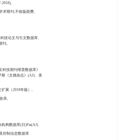
-2018),
学术期刊,不收版面费,
国科技论文与引文数据库、
期刊。
文科技期刊维普数据库》
斯《文摘杂志》(AJ)、美
刊
扩展（2018年版）,
收录,
构数据库(日)Pж(AJ)
及控制信息数据库