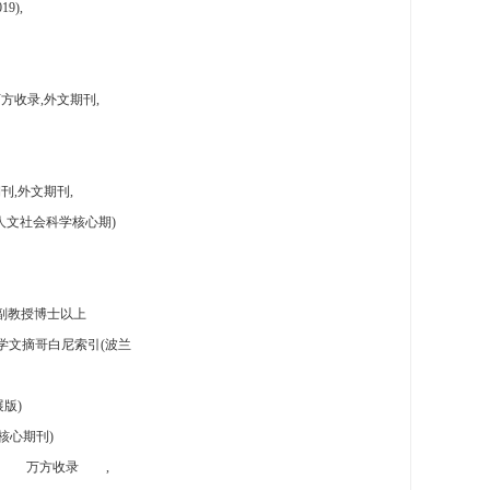
9),
方收录,外文期刊,
刊,外文期刊,
人文社会科学核心期)
副教授博士以上
学文摘哥白尼索引(波兰
版)
核心期刊)
万方收录
,