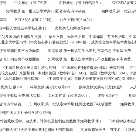
期刊,
中文核心（2017年版）,
科技核心（2018自然科学）,
RCCSE(A)(2017
知网收录,第一批认定学术期刊,匿名审稿,有审稿费,
知网收录,第一批认定
审稿,
RCCSE(A-)(2017-2018),
化学文摘(美)Pж(AJ)
(中国人文社会科学核心期刊)
文摘杂志知网收录(中)
CA)及国内的中国数学文摘、生物学文摘、物理学文摘、中国知网、万方数据库、中
北京大学图书馆《中文核心期刊要目总览》(2014年版)，成为综合性科学技术类核心
期刊,邮箱回复不收版面费,
知网收录,第一批认定学术期刊,官网信息:不收版面费,
期刊,刊内信息不收版面费,
知网收录,第一批认定学术期刊,不收版面费,有审稿费,
、《中国科技论文统计源》核心期刊、《中国核心期刊(遴选)数据库》来源期刊、《中
论文在线》来源期刊；本刊为美国《数学评论》(MR)、德国《数学文摘》(ZM)、俄罗
美国《乌利希国际期刊指南》、《中国数学文摘》等国内外重要文摘期刊的固定引用期
摘杂志(俄)SA
科学文摘(英)万方收录(中)
数学文摘文摘与引文数据库
人文
刊,不收版面费,匿名审稿,
CSCD扩展（2019-2020）,
维普收录(中）
龙源
刊,有审稿费,
知网收录,第一批认定学术期刊,博士教授不收版面费,
知网收录,
刊(中国人文社会科学核心期刊)
书馆馆藏物理学、电技术、计算机及控制信息数据库知网收录(中)
日本科学技术振兴机
(中国人文社会科学核心期刊)国家图书馆馆藏
文摘杂志物理学、电技术、计算机