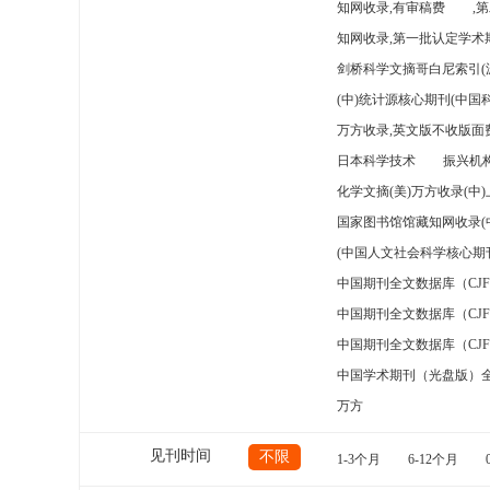
知网收录,有审稿费
,
知网收录,第一批认定学术期
剑桥科学文摘哥白尼索引(
(中)统计源核心期刊(中国
万方收录,英文版不收版面费
日本科学技术
振兴机构
化学文摘(美)万方收录(中
国家图书馆馆藏知网收录(
(中国人文社会科学核心期
中国期刊全文数据库（CJ
中国期刊全文数据库（CJ
中国期刊全文数据库（CJ
中国学术期刊（光盘版）
万方
见刊时间
不限
1-3个月
6-12个月