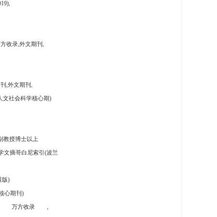
9),
方收录,外文期刊,
刊,外文期刊,
人文社会科学核心期)
副教授博士以上
学文摘哥白尼索引(波兰
版)
核心期刊)
万方收录
,