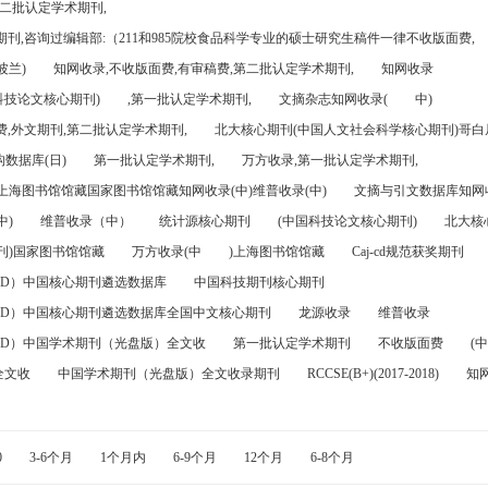
第二批认定学术期刊,
刊,咨询过编辑部:（211和985院校食品科学专业的硕士研究生稿件一律不收版面费,
波兰)
知网收录,不收版面费,有审稿费,第二批认定学术期刊,
知网收录
科技论文核心期刊)
,第一批认定学术期刊,
文摘杂志知网收录(
中)
,外文期刊,第二批认定学术期刊,
北大核心期刊(中国人文社会科学核心期刊)哥白尼
数据库(日)
第一批认定学术期刊,
万方收录,第一批认定学术期刊,
)上海图书馆馆藏国家图书馆馆藏知网收录(中)维普收录(中)
文摘与引文数据库知网收
中)
维普收录（中）
统计源核心期刊
(中国科技论文核心期刊)
北大核
刊)国家图书馆馆藏
万方收录(中
)上海图书馆馆藏
Caj-cd规范获奖期刊
FD）中国核心期刊遴选数据库
中国科技期刊核心期刊
FD）中国核心期刊遴选数据库全国中文核心期刊
龙源收录
维普收录
FD）中国学术期刊（光盘版）全文收
第一批认定学术期刊
不收版面费
(中
全文收
中国学术期刊（光盘版）全文收录期刊
RCCSE(B+)(2017-2018)
知
0
3-6个月
1个月内
6-9个月
12个月
6-8个月