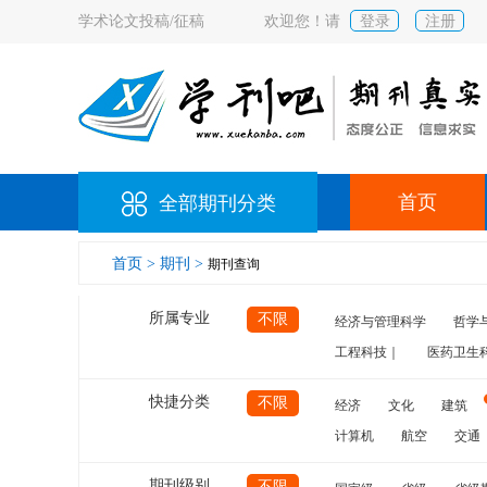
学术论文投稿/征稿
欢迎您！请
登录
注册
首页
全部期刊分类
首页 >
期刊 >
期刊查询
所属专业
不限
经济与管理科学
哲学
工程科技｜
医药卫生
快捷分类
不限
经济
文化
建筑
计算机
航空
交通
期刊级别
不限