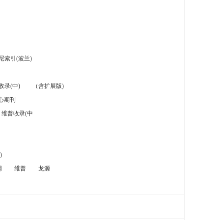
索引(波兰)
录(中)
（含扩展版)
心期刊
维普收录(中
)
网
维普
龙源