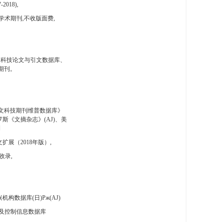
-2018),
学术期刊,不收版面费,
国科技论文与引文数据库、
期刊。
文科技期刊维普数据库》
斯《文摘杂志》(AJ)、美
刊
扩展（2018年版）,
收录,
构数据库(日)Pж(AJ)
及控制信息数据库