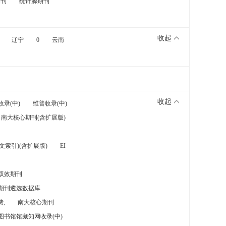
期刊
统计源期刊
收起
辽宁
0
云南
收起
收录(中)
维普收录(中)
南大核心期刊(含扩展版)
索引)(含扩展版)
EI
双效期刊
期刊遴选数据库
,
南大核心期刊
图书馆馆藏知网收录(中)