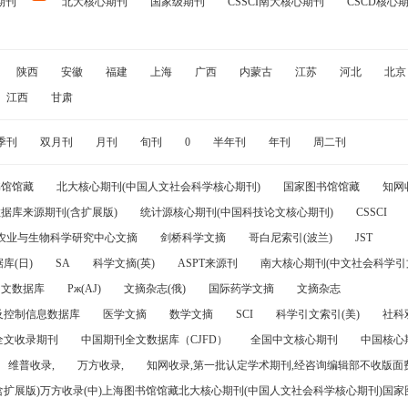
期刊
北大核心期刊
国家级期刊
CSSCI南大核心期刊
CSCD核心
陕西
安徽
福建
上海
广西
内蒙古
江苏
河北
北京
江西
甘肃
季刊
双月刊
月刊
旬刊
0
半年刊
年刊
周二刊
书馆馆藏
北大核心期刊(中国人文社会科学核心期刊)
国家图书馆馆藏
知网
据库来源期刊(含扩展版)
统计源核心期刊(中国科技论文核心期刊)
CSSCI
农业与生物科学研究中心文摘
剑桥科学文摘
哥白尼索引(波兰)
JST
库(日)
SA
科学文摘(英)
ASPT来源刊
南大核心期刊(中文社会科学引文
引文数据库
Pж(AJ)
文摘杂志(俄)
国际药学文摘
文摘杂志
及控制信息数据库
医学文摘
数学文摘
SCI
科学引文索引(美)
社科
全文收录期刊
中国期刊全文数据库（CJFD）
全国中文核心期刊
中国核心
维普收录,
万方收录,
知网收录,第一批认定学术期刊,经咨询编辑部不收版面费
(含扩展版)万方收录(中)上海图书馆馆藏北大核心期刊(中国人文社会科学核心期刊)国家