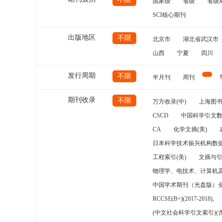
国家级
省级
省级
SCI核心期刊
出版地区
不限
北京市
湖北省武汉市
山西
宁夏
四川
发行周期
不限
半月刊
周刊
期刊收录
不限
万方收录(中)
上海图
CSCD
中国科学引文数
CA
化学文摘(美)
日本科学技术振兴机构数据
工程索引(美)
文摘与
物理学、电技术、计算机
中国学术期刊（光盘版）
RCCSE(B+)(2017-2018),
(中文社会科学引文索引)