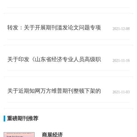
转发：关于开展期刊滥发论文问题专项检查的通知
2021-12-08
关于印发《山东省经济专业人员高级职称评价标准条
2021-11-16
关于近期知网万方维普期刊整顿下架的情况分析
2021-11-03
重磅期刊推荐
商展经济