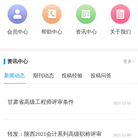
会员中心
帮助中心
资讯中心
关于我们
资讯中心
更多>
新闻动态
期刊动态
投稿经验
投稿问答
甘肃省高级工程师评审条件
2021-12-16
转发：陕西2021会计系列高级职称评审通知
2021-12-09