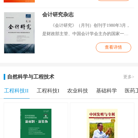
会计研究杂志
《会计研究》（月刊）创刊于1980年3月，
是财政部主管、中国会计学会主办的国家一级
学术...
查看详情
自然科学与工程技术
更多>
工程科技II
工程科技I
农业科技
基础科学
医药