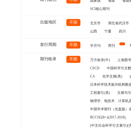
国家级
省级
省级
SCI核心期刊
出版地区
不限
北京市
湖北省武汉市
山西
宁夏
四川
发行周期
不限
半月刊
周刊
期刊收录
不限
万方收录(中)
上海图
CSCD
中国科学引文数
CA
化学文摘(美)
日本科学技术振兴机构数据
工程索引(美)
文摘与
物理学、电技术、计算机
中国学术期刊（光盘版）
RCCSE(B+)(2017-2018),
(中文社会科学引文索引)