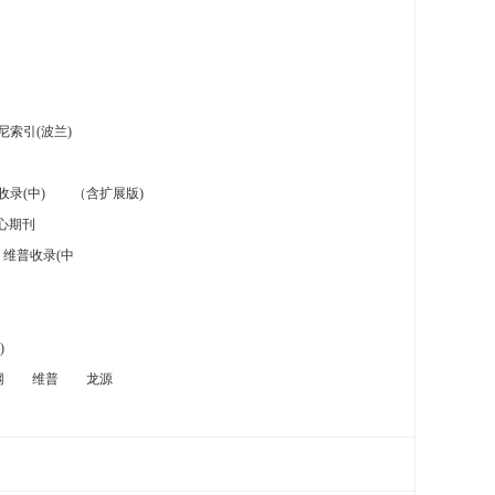
索引(波兰)
录(中)
（含扩展版)
心期刊
维普收录(中
)
网
维普
龙源