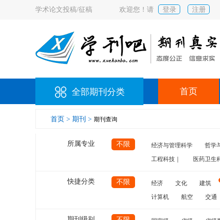
学术论文投稿/征稿
欢迎您！请
登录
注册
首页
全部期刊分类
首页 >
期刊 >
期刊查询
所属专业
不限
经济与管理科学
哲学
工程科技｜
医药卫生
快捷分类
不限
经济
文化
建筑
计算机
航空
交通
期刊级别
不限