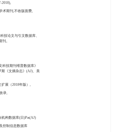
-2018),
学术期刊,不收版面费,
国科技论文与引文数据库、
期刊。
文科技期刊维普数据库》
斯《文摘杂志》(AJ)、美
刊
扩展（2018年版）,
收录,
构数据库(日)Pж(AJ)
及控制信息数据库