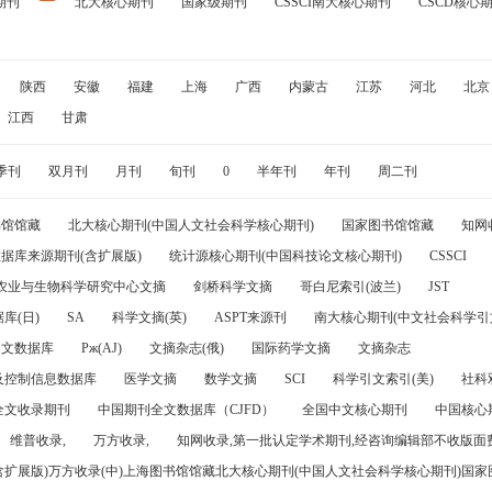
期刊
北大核心期刊
国家级期刊
CSSCI南大核心期刊
CSCD核心
陕西
安徽
福建
上海
广西
内蒙古
江苏
河北
北京
江西
甘肃
季刊
双月刊
月刊
旬刊
0
半年刊
年刊
周二刊
书馆馆藏
北大核心期刊(中国人文社会科学核心期刊)
国家图书馆馆藏
知网
据库来源期刊(含扩展版)
统计源核心期刊(中国科技论文核心期刊)
CSSCI
农业与生物科学研究中心文摘
剑桥科学文摘
哥白尼索引(波兰)
JST
库(日)
SA
科学文摘(英)
ASPT来源刊
南大核心期刊(中文社会科学引文
引文数据库
Pж(AJ)
文摘杂志(俄)
国际药学文摘
文摘杂志
及控制信息数据库
医学文摘
数学文摘
SCI
科学引文索引(美)
社科
全文收录期刊
中国期刊全文数据库（CJFD）
全国中文核心期刊
中国核心
维普收录,
万方收录,
知网收录,第一批认定学术期刊,经咨询编辑部不收版面费
(含扩展版)万方收录(中)上海图书馆馆藏北大核心期刊(中国人文社会科学核心期刊)国家