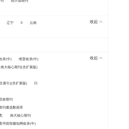
期刊
统计源期刊
收起
辽宁
0
云南
收起
收录(中)
维普收录(中)
南大核心期刊(含扩展版)
索引)(含扩展版)
EI
双效期刊
期刊遴选数据库
,
南大核心期刊
图书馆馆藏知网收录(中)