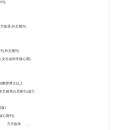
9),
方收录,外文期刊,
刊,外文期刊,
人文社会科学核心期)
副教授博士以上
学文摘哥白尼索引(波兰
版)
核心期刊)
万方收录
,