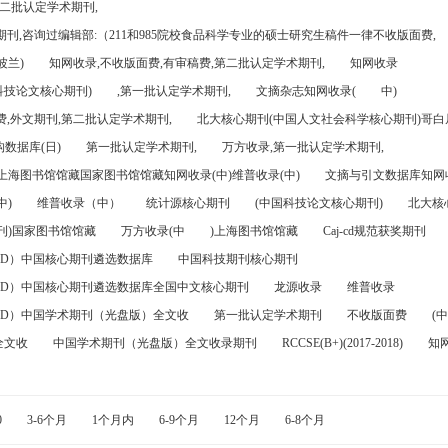
第二批认定学术期刊,
刊,咨询过编辑部:（211和985院校食品科学专业的硕士研究生稿件一律不收版面费,
波兰)
知网收录,不收版面费,有审稿费,第二批认定学术期刊,
知网收录
科技论文核心期刊)
,第一批认定学术期刊,
文摘杂志知网收录(
中)
,外文期刊,第二批认定学术期刊,
北大核心期刊(中国人文社会科学核心期刊)哥白尼
数据库(日)
第一批认定学术期刊,
万方收录,第一批认定学术期刊,
)上海图书馆馆藏国家图书馆馆藏知网收录(中)维普收录(中)
文摘与引文数据库知网收
中)
维普收录（中）
统计源核心期刊
(中国科技论文核心期刊)
北大核
刊)国家图书馆馆藏
万方收录(中
)上海图书馆馆藏
Caj-cd规范获奖期刊
FD）中国核心期刊遴选数据库
中国科技期刊核心期刊
FD）中国核心期刊遴选数据库全国中文核心期刊
龙源收录
维普收录
FD）中国学术期刊（光盘版）全文收
第一批认定学术期刊
不收版面费
(中
全文收
中国学术期刊（光盘版）全文收录期刊
RCCSE(B+)(2017-2018)
知
0
3-6个月
1个月内
6-9个月
12个月
6-8个月