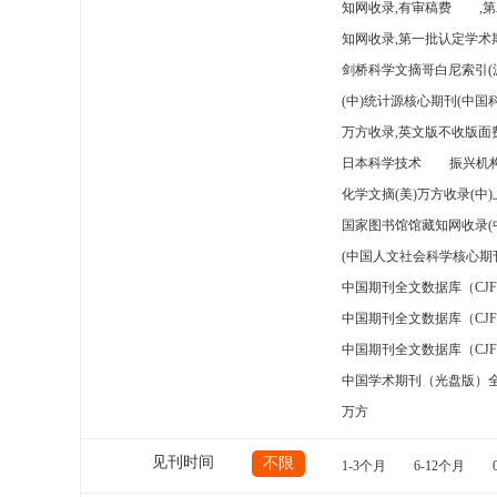
知网收录,有审稿费
,
知网收录,第一批认定学术期
剑桥科学文摘哥白尼索引(
(中)统计源核心期刊(中国
万方收录,英文版不收版面费
日本科学技术
振兴机构
化学文摘(美)万方收录(中
国家图书馆馆藏知网收录(
(中国人文社会科学核心期
中国期刊全文数据库（CJ
中国期刊全文数据库（CJ
中国期刊全文数据库（CJ
中国学术期刊（光盘版）
万方
见刊时间
不限
1-3个月
6-12个月