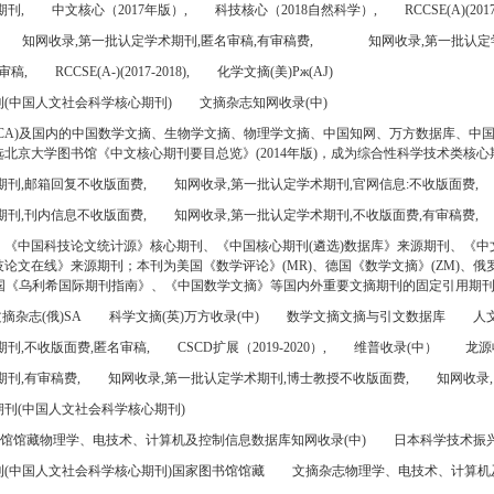
期刊,
中文核心（2017年版）,
科技核心（2018自然科学）,
RCCSE(A)(2017
知网收录,第一批认定学术期刊,匿名审稿,有审稿费,
知网收录,第一批认定
审稿,
RCCSE(A-)(2017-2018),
化学文摘(美)Pж(AJ)
(中国人文社会科学核心期刊)
文摘杂志知网收录(中)
CA)及国内的中国数学文摘、生物学文摘、物理学文摘、中国知网、万方数据库、中
北京大学图书馆《中文核心期刊要目总览》(2014年版)，成为综合性科学技术类核心
期刊,邮箱回复不收版面费,
知网收录,第一批认定学术期刊,官网信息:不收版面费,
期刊,刊内信息不收版面费,
知网收录,第一批认定学术期刊,不收版面费,有审稿费,
、《中国科技论文统计源》核心期刊、《中国核心期刊(遴选)数据库》来源期刊、《中
论文在线》来源期刊；本刊为美国《数学评论》(MR)、德国《数学文摘》(ZM)、俄罗
美国《乌利希国际期刊指南》、《中国数学文摘》等国内外重要文摘期刊的固定引用期
摘杂志(俄)SA
科学文摘(英)万方收录(中)
数学文摘文摘与引文数据库
人文
刊,不收版面费,匿名审稿,
CSCD扩展（2019-2020）,
维普收录(中）
龙源
刊,有审稿费,
知网收录,第一批认定学术期刊,博士教授不收版面费,
知网收录,
刊(中国人文社会科学核心期刊)
书馆馆藏物理学、电技术、计算机及控制信息数据库知网收录(中)
日本科学技术振兴机
(中国人文社会科学核心期刊)国家图书馆馆藏
文摘杂志物理学、电技术、计算机