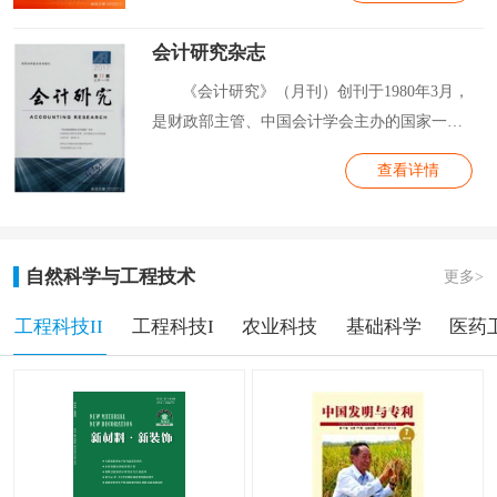
会计研究杂志
《会计研究》（月刊）创刊于1980年3月，
是财政部主管、中国会计学会主办的国家一级
学术...
查看详情
自然科学与工程技术
更多>
工程科技II
工程科技I
农业科技
基础科学
医药