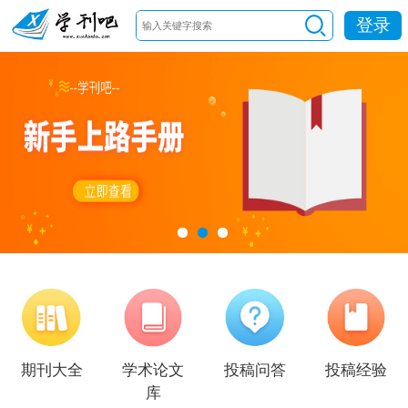
登录
期刊大全
学术论文
投稿问答
投稿经验
库