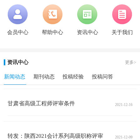
会员中心
帮助中心
资讯中心
关于我们
资讯中心
更多>
新闻动态
期刊动态
投稿经验
投稿问答
甘肃省高级工程师评审条件
2021-12-16
转发：陕西2021会计系列高级职称评审通知
2021-12-09