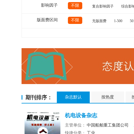
影响因子
不限
复合影响因子
综合影
版面费区间
不限
无版面费
1-500
50
期刊排序：
杂志默认
按热度
机电设备杂志
主管单位：
中国船舶重工集团公司
快捷分类：
工业