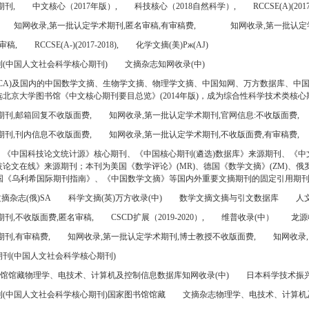
期刊,
中文核心（2017年版）,
科技核心（2018自然科学）,
RCCSE(A)(2017
知网收录,第一批认定学术期刊,匿名审稿,有审稿费,
知网收录,第一批认定
审稿,
RCCSE(A-)(2017-2018),
化学文摘(美)Pж(AJ)
(中国人文社会科学核心期刊)
文摘杂志知网收录(中)
CA)及国内的中国数学文摘、生物学文摘、物理学文摘、中国知网、万方数据库、中
北京大学图书馆《中文核心期刊要目总览》(2014年版)，成为综合性科学技术类核心
期刊,邮箱回复不收版面费,
知网收录,第一批认定学术期刊,官网信息:不收版面费,
期刊,刊内信息不收版面费,
知网收录,第一批认定学术期刊,不收版面费,有审稿费,
、《中国科技论文统计源》核心期刊、《中国核心期刊(遴选)数据库》来源期刊、《中
论文在线》来源期刊；本刊为美国《数学评论》(MR)、德国《数学文摘》(ZM)、俄罗
美国《乌利希国际期刊指南》、《中国数学文摘》等国内外重要文摘期刊的固定引用期
摘杂志(俄)SA
科学文摘(英)万方收录(中)
数学文摘文摘与引文数据库
人文
刊,不收版面费,匿名审稿,
CSCD扩展（2019-2020）,
维普收录(中）
龙源
刊,有审稿费,
知网收录,第一批认定学术期刊,博士教授不收版面费,
知网收录,
刊(中国人文社会科学核心期刊)
书馆馆藏物理学、电技术、计算机及控制信息数据库知网收录(中)
日本科学技术振兴机
(中国人文社会科学核心期刊)国家图书馆馆藏
文摘杂志物理学、电技术、计算机