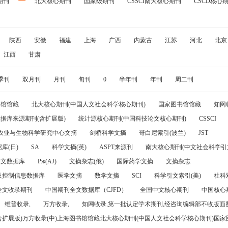
期刊
北大核心期刊
国家级期刊
CSSCI南大核心期刊
CSCD核心
陕西
安徽
福建
上海
广西
内蒙古
江苏
河北
北京
江西
甘肃
季刊
双月刊
月刊
旬刊
0
半年刊
年刊
周二刊
书馆馆藏
北大核心期刊(中国人文社会科学核心期刊)
国家图书馆馆藏
知网
据库来源期刊(含扩展版)
统计源核心期刊(中国科技论文核心期刊)
CSSCI
农业与生物科学研究中心文摘
剑桥科学文摘
哥白尼索引(波兰)
JST
库(日)
SA
科学文摘(英)
ASPT来源刊
南大核心期刊(中文社会科学引文
引文数据库
Pж(AJ)
文摘杂志(俄)
国际药学文摘
文摘杂志
及控制信息数据库
医学文摘
数学文摘
SCI
科学引文索引(美)
社科
全文收录期刊
中国期刊全文数据库（CJFD）
全国中文核心期刊
中国核心
维普收录,
万方收录,
知网收录,第一批认定学术期刊,经咨询编辑部不收版面费
(含扩展版)万方收录(中)上海图书馆馆藏北大核心期刊(中国人文社会科学核心期刊)国家