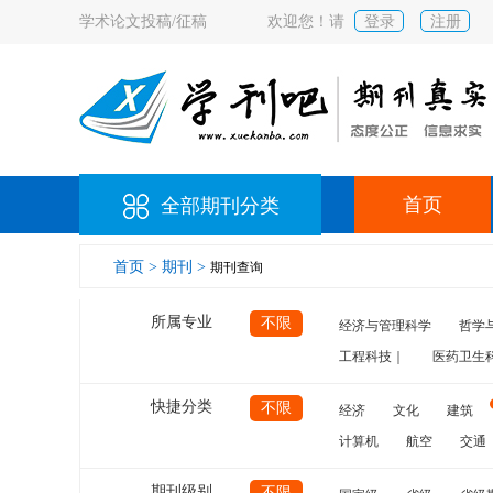
学术论文投稿/征稿
欢迎您！请
登录
注册
首页
全部期刊分类
首页 >
期刊 >
期刊查询
所属专业
不限
经济与管理科学
哲学
工程科技｜
医药卫生
快捷分类
不限
经济
文化
建筑
计算机
航空
交通
期刊级别
不限