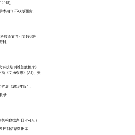
-2018),
学术期刊,不收版面费,
国科技论文与引文数据库、
期刊。
文科技期刊维普数据库》
斯《文摘杂志》(AJ)、美
刊
扩展（2018年版）,
收录,
构数据库(日)Pж(AJ)
及控制信息数据库