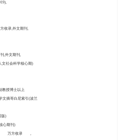
9),
方收录,外文期刊,
刊,外文期刊,
人文社会科学核心期)
副教授博士以上
学文摘哥白尼索引(波兰
版)
核心期刊)
万方收录
,