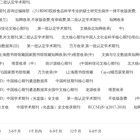
第二批认定学术期刊,
刊,咨询过编辑部:（211和985院校食品科学专业的硕士研究生稿件一律不收版面费,
波兰)
知网收录,不收版面费,有审稿费,第二批认定学术期刊,
知网收录
科技论文核心期刊)
,第一批认定学术期刊,
文摘杂志知网收录(
中)
,外文期刊,第二批认定学术期刊,
北大核心期刊(中国人文社会科学核心期刊)哥白尼
数据库(日)
第一批认定学术期刊,
万方收录,第一批认定学术期刊,
)上海图书馆馆藏国家图书馆馆藏知网收录(中)维普收录(中)
文摘与引文数据库知网收
中)
维普收录（中）
统计源核心期刊
(中国科技论文核心期刊)
北大核
刊)国家图书馆馆藏
万方收录(中
)上海图书馆馆藏
Caj-cd规范获奖期刊
FD）中国核心期刊遴选数据库
中国科技期刊核心期刊
FD）中国核心期刊遴选数据库全国中文核心期刊
龙源收录
维普收录
FD）中国学术期刊（光盘版）全文收
第一批认定学术期刊
不收版面费
(中
全文收
中国学术期刊（光盘版）全文收录期刊
RCCSE(B+)(2017-2018)
知
0
3-6个月
1个月内
6-9个月
12个月
6-8个月