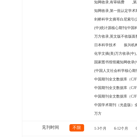
知网收录,有审稿费
,
知网收录,第一批认定学术期
剑桥科学文摘哥白尼索引(
(中)统计源核心期刊(中国
万方收录,英文版不收版面费
日本科学技术
振兴机构
化学文摘(美)万方收录(中
国家图书馆馆藏知网收录(
(中国人文社会科学核心期
中国期刊全文数据库（CJ
中国期刊全文数据库（CJ
中国期刊全文数据库（CJ
中国学术期刊（光盘版）
万方
见刊时间
不限
1-3个月
6-12个月