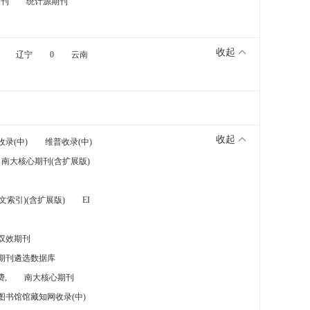
期刊
统计源期刊
收起
辽宁
0
云南
收起
收录(中)
维普收录(中)
南大核心期刊(含扩展版)
索引)(含扩展版)
EI
双效期刊
期刊遴选数据库
,
南大核心期刊
图书馆馆藏知网收录(中)