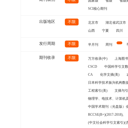
国家级
省级
省级
SCI核心期刊
出版地区
不限
北京市
湖北省武汉市
山西
宁夏
四川
发行周期
不限
半月刊
周刊
期刊收录
不限
万方收录(中)
上海图
CSCD
中国科学引文数
CA
化学文摘(美)
日本科学技术振兴机构数据
工程索引(美)
文摘与
物理学、电技术、计算机
中国学术期刊（光盘版）
RCCSE(B+)(2017-2018),
(中文社会科学引文索引)