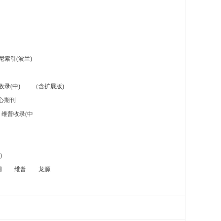
索引(波兰)
录(中)
（含扩展版)
心期刊
维普收录(中
)
网
维普
龙源