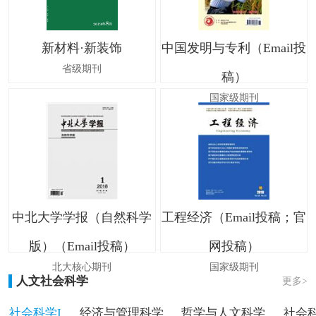
新材料·新装饰
中国发明与专利（Email投
省级期刊
稿）
国家级期刊
中北大学学报（自然科学
工程经济（Email投稿；官
版）（Email投稿）
网投稿）
北大核心期刊
国家级期刊
人文社会科学
更多>
社会科学I
经济与管理科学
哲学与人文科学
社会科