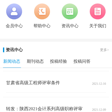
会员中心
帮助中心
资讯中心
关于我们
资讯中心
更多>
新闻动态
期刊动态
投稿经验
投稿问答
甘肃省高级工程师评审条件
2021-12-16
转发：陕西2021会计系列高级职称评审通知
2021-12-09