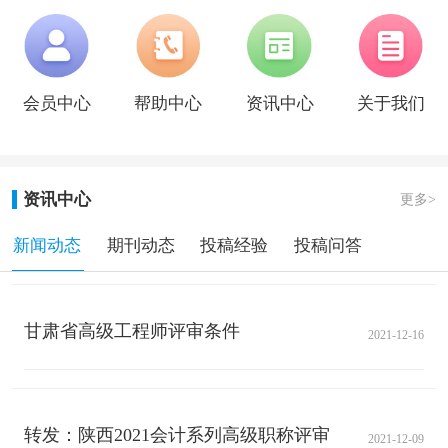
会员中心
帮助中心
资讯中心
关于我们
资讯中心
更多>
新闻动态
期刊动态
投稿经验
投稿问答
甘肃省高级工程师评审条件
2021-12-16
转发：陕西2021会计系列高级职称评审通知
2021-12-09