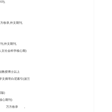
9),
方收录,外文期刊,
刊,外文期刊,
人文社会科学核心期)
副教授博士以上
学文摘哥白尼索引(波兰
版)
核心期刊)
万方收录
,