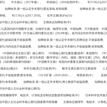
期刊,
中文核心（2017年版）,
科技核心（2018自然科学）,
RCCSE(A)(2017
知网收录,第一批认定学术期刊,匿名审稿,有审稿费,
知网收录,第一批认定
审稿,
RCCSE(A-)(2017-2018),
化学文摘(美)Pж(AJ)
(中国人文社会科学核心期刊)
文摘杂志知网收录(中)
CA)及国内的中国数学文摘、生物学文摘、物理学文摘、中国知网、万方数据库、中
北京大学图书馆《中文核心期刊要目总览》(2014年版)，成为综合性科学技术类核心
期刊,邮箱回复不收版面费,
知网收录,第一批认定学术期刊,官网信息:不收版面费,
期刊,刊内信息不收版面费,
知网收录,第一批认定学术期刊,不收版面费,有审稿费,
、《中国科技论文统计源》核心期刊、《中国核心期刊(遴选)数据库》来源期刊、《中
论文在线》来源期刊；本刊为美国《数学评论》(MR)、德国《数学文摘》(ZM)、俄罗
美国《乌利希国际期刊指南》、《中国数学文摘》等国内外重要文摘期刊的固定引用期
摘杂志(俄)SA
科学文摘(英)万方收录(中)
数学文摘文摘与引文数据库
人文
刊,不收版面费,匿名审稿,
CSCD扩展（2019-2020）,
维普收录(中）
龙源
刊,有审稿费,
知网收录,第一批认定学术期刊,博士教授不收版面费,
知网收录,
刊(中国人文社会科学核心期刊)
书馆馆藏物理学、电技术、计算机及控制信息数据库知网收录(中)
日本科学技术振兴机
(中国人文社会科学核心期刊)国家图书馆馆藏
文摘杂志物理学、电技术、计算机