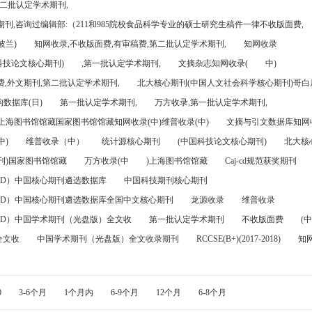
第二批认定学术期刊,
刊,咨询过编辑部:（211和985院校食品科学专业的硕士研究生稿件一律不收版面费,
波兰)
知网收录,不收版面费,有审稿费,第二批认定学术期刊,
知网收录
科技论文核心期刊)
,第一批认定学术期刊,
文摘杂志知网收录(
中)
,外文期刊,第二批认定学术期刊,
北大核心期刊(中国人文社会科学核心期刊)哥白尼
数据库(日)
第一批认定学术期刊,
万方收录,第一批认定学术期刊,
)上海图书馆馆藏国家图书馆馆藏知网收录(中)维普收录(中)
文摘与引文数据库知网收
中)
维普收录（中）
统计源核心期刊
(中国科技论文核心期刊)
北大核
刊)国家图书馆馆藏
万方收录(中
)上海图书馆馆藏
Caj-cd规范获奖期刊
FD）中国核心期刊遴选数据库
中国科技期刊核心期刊
FD）中国核心期刊遴选数据库全国中文核心期刊
龙源收录
维普收录
FD）中国学术期刊（光盘版）全文收
第一批认定学术期刊
不收版面费
(中
全文收
中国学术期刊（光盘版）全文收录期刊
RCCSE(B+)(2017-2018)
知
0
3-6个月
1个月内
6-9个月
12个月
6-8个月