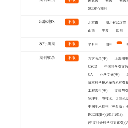
国家级
省级
省级
SCI核心期刊
出版地区
不限
北京市
湖北省武汉市
山西
宁夏
四川
发行周期
不限
半月刊
周刊
期刊收录
不限
万方收录(中)
上海图
CSCD
中国科学引文数
CA
化学文摘(美)
日本科学技术振兴机构数据
工程索引(美)
文摘与
物理学、电技术、计算机
中国学术期刊（光盘版）
RCCSE(B+)(2017-2018),
(中文社会科学引文索引)