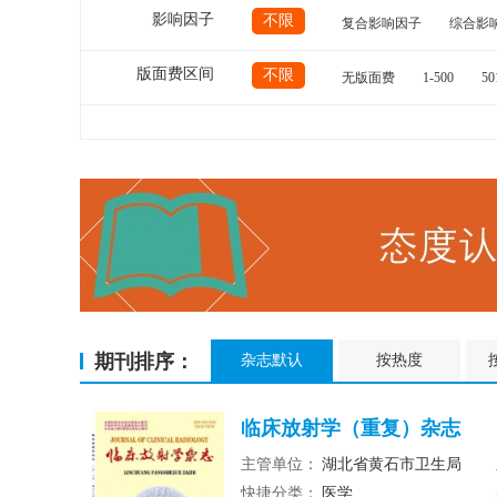
影响因子
不限
复合影响因子
综合影
版面费区间
不限
无版面费
1-500
50
期刊排序：
杂志默认
按热度
临床放射学（重复）杂志
主管单位：
湖北省黄石市卫生局
快捷分类：
医学