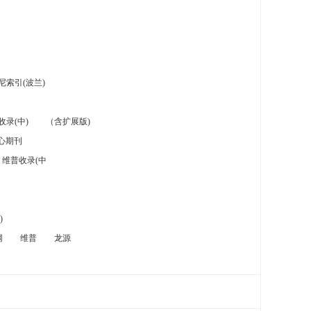
索引(波兰)
录(中)
（含扩展版)
心期刊
维普收录(中
)
网
维普
龙源