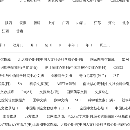
期刊
北大核心期刊
国家级期刊
CSSCI南大核心期刊
CSCD核心
陕西
安徽
福建
上海
广西
内蒙古
江苏
河北
北京
江西
甘肃
季刊
双月刊
月刊
旬刊
0
半年刊
年刊
周二刊
书馆馆藏
北大核心期刊(中国人文社会科学核心期刊)
国家图书馆馆藏
知网
据库来源期刊(含扩展版)
统计源核心期刊(中国科技论文核心期刊)
CSSCI
农业与生物科学研究中心文摘
剑桥科学文摘
哥白尼索引(波兰)
JST
库(日)
SA
科学文摘(英)
ASPT来源刊
南大核心期刊(中文社会科学引文
引文数据库
Pж(AJ)
文摘杂志(俄)
国际药学文摘
文摘杂志
及控制信息数据库
医学文摘
数学文摘
SCI
科学引文索引(美)
社科
全文收录期刊
中国期刊全文数据库（CJFD）
全国中文核心期刊
中国核心
维普收录,
万方收录,
知网收录,第一批认定学术期刊,经咨询编辑部不收版面费
(含扩展版)万方收录(中)上海图书馆馆藏北大核心期刊(中国人文社会科学核心期刊)国家