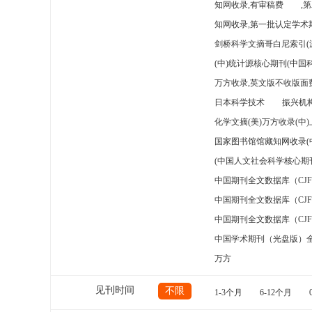
知网收录,有审稿费
,
知网收录,第一批认定学术期
剑桥科学文摘哥白尼索引(
(中)统计源核心期刊(中国
万方收录,英文版不收版面费
日本科学技术
振兴机构
化学文摘(美)万方收录(中
国家图书馆馆藏知网收录(
(中国人文社会科学核心期
中国期刊全文数据库（CJ
中国期刊全文数据库（CJ
中国期刊全文数据库（CJ
中国学术期刊（光盘版）
万方
见刊时间
不限
1-3个月
6-12个月