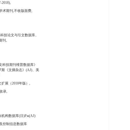
-2018),
学术期刊,不收版面费,
国科技论文与引文数据库、
期刊。
文科技期刊维普数据库》
斯《文摘杂志》(AJ)、美
刊
扩展（2018年版）,
收录,
构数据库(日)Pж(AJ)
及控制信息数据库