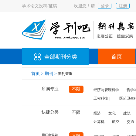
学术论文投稿/征稿
欢迎您！请
登录
注册
首页
全部期刊分类
首页 >
期刊 >
期刊查询
所属专业
不限
经济与管理科学
哲学
工程科技｜
医药卫生
快捷分类
不限
经济
文化
建筑
计算机
航空
交通
期刊级别
不限