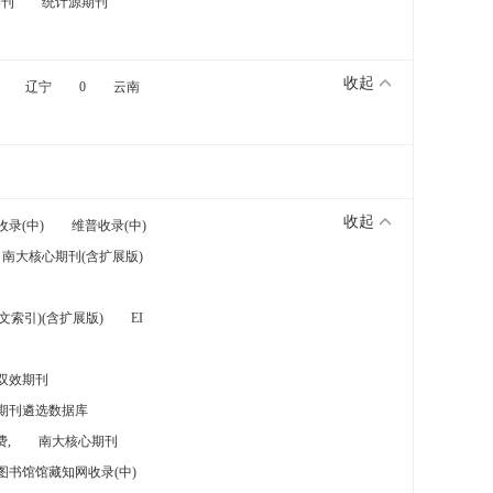
期刊
统计源期刊
收起
辽宁
0
云南
收起
收录(中)
维普收录(中)
南大核心期刊(含扩展版)
索引)(含扩展版)
EI
双效期刊
期刊遴选数据库
,
南大核心期刊
图书馆馆藏知网收录(中)