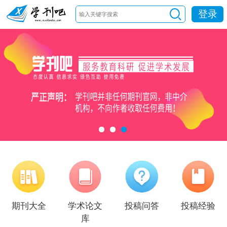
登录
期刊大全
学术论文
投稿问答
投稿经验
库