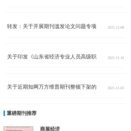
转发：关于开展期刊滥发论文问题专项检查的通知
2021-12-08
关于印发《山东省经济专业人员高级职称评价标准条
2021-11-16
关于近期知网万方维普期刊整顿下架的情况分析
2021-11-03
重磅期刊推荐
商展经济