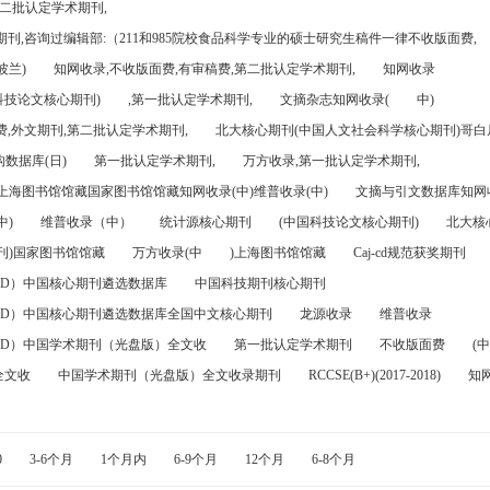
第二批认定学术期刊,
刊,咨询过编辑部:（211和985院校食品科学专业的硕士研究生稿件一律不收版面费,
波兰)
知网收录,不收版面费,有审稿费,第二批认定学术期刊,
知网收录
科技论文核心期刊)
,第一批认定学术期刊,
文摘杂志知网收录(
中)
,外文期刊,第二批认定学术期刊,
北大核心期刊(中国人文社会科学核心期刊)哥白尼
数据库(日)
第一批认定学术期刊,
万方收录,第一批认定学术期刊,
)上海图书馆馆藏国家图书馆馆藏知网收录(中)维普收录(中)
文摘与引文数据库知网收
中)
维普收录（中）
统计源核心期刊
(中国科技论文核心期刊)
北大核
刊)国家图书馆馆藏
万方收录(中
)上海图书馆馆藏
Caj-cd规范获奖期刊
FD）中国核心期刊遴选数据库
中国科技期刊核心期刊
FD）中国核心期刊遴选数据库全国中文核心期刊
龙源收录
维普收录
FD）中国学术期刊（光盘版）全文收
第一批认定学术期刊
不收版面费
(中
全文收
中国学术期刊（光盘版）全文收录期刊
RCCSE(B+)(2017-2018)
知
0
3-6个月
1个月内
6-9个月
12个月
6-8个月