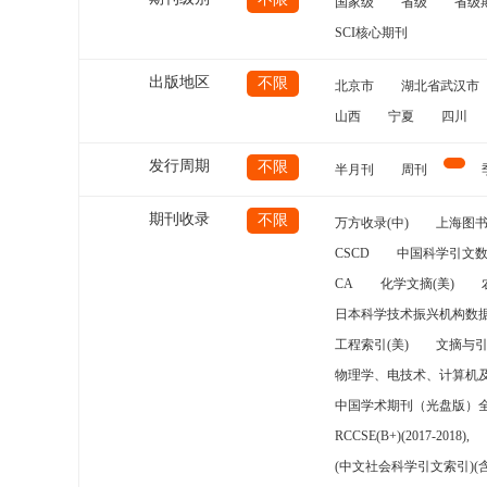
国家级
省级
省级
SCI核心期刊
出版地区
不限
北京市
湖北省武汉市
山西
宁夏
四川
发行周期
不限
半月刊
周刊
期刊收录
不限
万方收录(中)
上海图
CSCD
中国科学引文数
CA
化学文摘(美)
日本科学技术振兴机构数据
工程索引(美)
文摘与
物理学、电技术、计算机
中国学术期刊（光盘版）
RCCSE(B+)(2017-2018),
(中文社会科学引文索引)