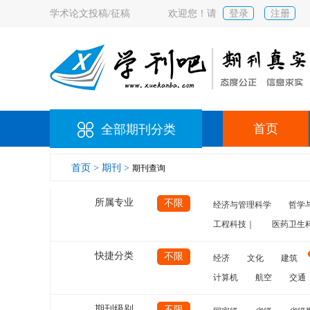
学术论文投稿/征稿
欢迎您！请
登录
注册
首页
全部期刊分类
首页 >
期刊 >
期刊查询
所属专业
不限
经济与管理科学
哲学
工程科技｜
医药卫生
快捷分类
不限
经济
文化
建筑
计算机
航空
交通
期刊级别
不限