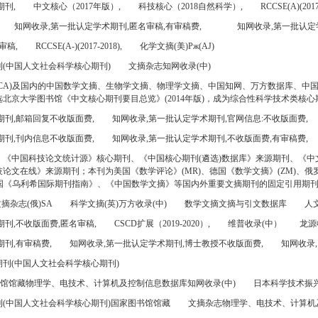
期刊,
中文核心（2017年版）,
科技核心（2018自然科学）,
RCCSE(A)(2017
知网收录,第一批认定学术期刊,匿名审稿,有审稿费,
知网收录,第一批认定
审稿,
RCCSE(A-)(2017-2018),
化学文摘(美)Pж(AJ)
(中国人文社会科学核心期刊)
文摘杂志知网收录(中)
CA)及国内的中国数学文摘、生物学文摘、物理学文摘、中国知网、万方数据库、中
北京大学图书馆《中文核心期刊要目总览》(2014年版)，成为综合性科学技术类核心
期刊,邮箱回复不收版面费,
知网收录,第一批认定学术期刊,官网信息:不收版面费,
期刊,刊内信息不收版面费,
知网收录,第一批认定学术期刊,不收版面费,有审稿费,
、《中国科技论文统计源》核心期刊、《中国核心期刊(遴选)数据库》来源期刊、《中
论文在线》来源期刊；本刊为美国《数学评论》(MR)、德国《数学文摘》(ZM)、俄罗
美国《乌利希国际期刊指南》、《中国数学文摘》等国内外重要文摘期刊的固定引用期
摘杂志(俄)SA
科学文摘(英)万方收录(中)
数学文摘文摘与引文数据库
人文
刊,不收版面费,匿名审稿,
CSCD扩展（2019-2020）,
维普收录(中）
龙源
刊,有审稿费,
知网收录,第一批认定学术期刊,博士教授不收版面费,
知网收录,
刊(中国人文社会科学核心期刊)
书馆馆藏物理学、电技术、计算机及控制信息数据库知网收录(中)
日本科学技术振兴机
(中国人文社会科学核心期刊)国家图书馆馆藏
文摘杂志物理学、电技术、计算机