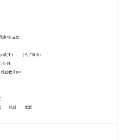
索引(波兰)
录(中)
（含扩展版)
心期刊
维普收录(中
)
网
维普
龙源