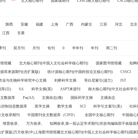
期刊
北大核心期刊
国家级期刊
CSSCI南大核心期刊
CSCD核心
陕西
安徽
福建
上海
广西
内蒙古
江苏
河北
北京
江西
甘肃
季刊
双月刊
月刊
旬刊
0
半年刊
年刊
周二刊
书馆馆藏
北大核心期刊(中国人文社会科学核心期刊)
国家图书馆馆藏
知网
据库来源期刊(含扩展版)
统计源核心期刊(中国科技论文核心期刊)
CSSCI
农业与生物科学研究中心文摘
剑桥科学文摘
哥白尼索引(波兰)
JST
库(日)
SA
科学文摘(英)
ASPT来源刊
南大核心期刊(中文社会科学引文
引文数据库
Pж(AJ)
文摘杂志(俄)
国际药学文摘
文摘杂志
及控制信息数据库
医学文摘
数学文摘
SCI
科学引文索引(美)
社科
全文收录期刊
中国期刊全文数据库（CJFD）
全国中文核心期刊
中国核心
维普收录,
万方收录,
知网收录,第一批认定学术期刊,经咨询编辑部不收版面费
(含扩展版)万方收录(中)上海图书馆馆藏北大核心期刊(中国人文社会科学核心期刊)国家