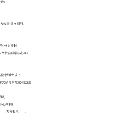
9),
方收录,外文期刊,
刊,外文期刊,
人文社会科学核心期)
副教授博士以上
学文摘哥白尼索引(波兰
版)
核心期刊)
万方收录
,