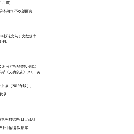
-2018),
学术期刊,不收版面费,
国科技论文与引文数据库、
期刊。
文科技期刊维普数据库》
斯《文摘杂志》(AJ)、美
刊
扩展（2018年版）,
收录,
构数据库(日)Pж(AJ)
及控制信息数据库