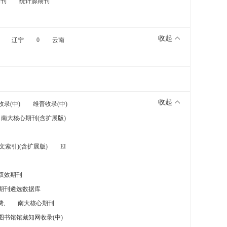
期刊
统计源期刊
收起
辽宁
0
云南
收起
收录(中)
维普收录(中)
南大核心期刊(含扩展版)
索引)(含扩展版)
EI
双效期刊
期刊遴选数据库
,
南大核心期刊
图书馆馆藏知网收录(中)