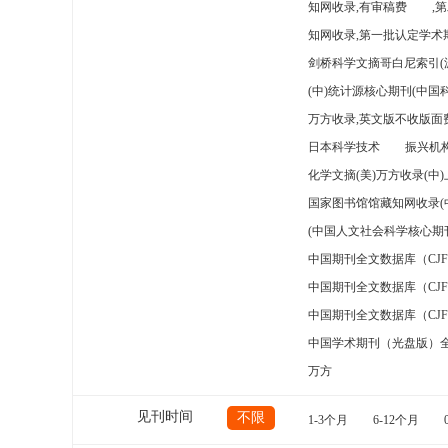
知网收录,有审稿费
,
知网收录,第一批认定学术期
剑桥科学文摘哥白尼索引(
(中)统计源核心期刊(中国
万方收录,英文版不收版面费
日本科学技术
振兴机构
化学文摘(美)万方收录(中
国家图书馆馆藏知网收录(
(中国人文社会科学核心期
中国期刊全文数据库（CJ
中国期刊全文数据库（CJ
中国期刊全文数据库（CJ
中国学术期刊（光盘版）
万方
见刊时间
不限
1-3个月
6-12个月