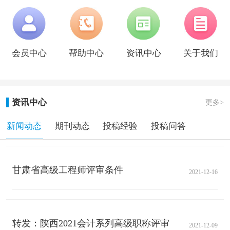
会员中心
帮助中心
资讯中心
关于我们
资讯中心
更多>
新闻动态
期刊动态
投稿经验
投稿问答
甘肃省高级工程师评审条件
2021-12-16
转发：陕西2021会计系列高级职称评审通知
2021-12-09