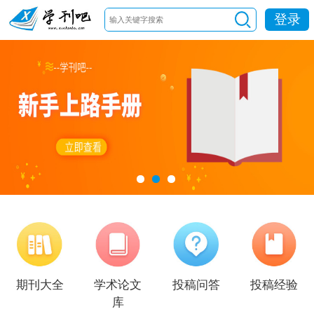
登录
期刊大全
学术论文
投稿问答
投稿经验
库