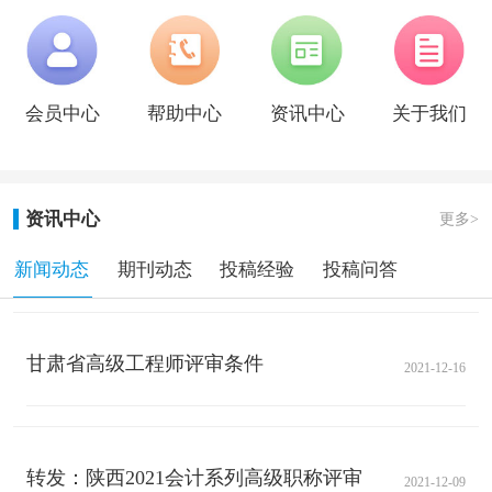
会员中心
帮助中心
资讯中心
关于我们
资讯中心
更多>
新闻动态
期刊动态
投稿经验
投稿问答
甘肃省高级工程师评审条件
2021-12-16
转发：陕西2021会计系列高级职称评审通知
2021-12-09