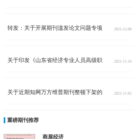
转发：关于开展期刊滥发论文问题专项检查的通知
2021-12-08
关于印发《山东省经济专业人员高级职称评价标准条
2021-11-16
关于近期知网万方维普期刊整顿下架的情况分析
2021-11-03
重磅期刊推荐
商展经济