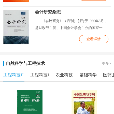
会计研究杂志
《会计研究》（月刊）创刊于1980年3月，
是财政部主管、中国会计学会主办的国家一级
学术...
查看详情
自然科学与工程技术
更多>
工程科技II
工程科技I
农业科技
基础科学
医药