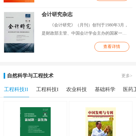
会计研究杂志
《会计研究》（月刊）创刊于1980年3月，
是财政部主管、中国会计学会主办的国家一级
学术...
查看详情
自然科学与工程技术
更多>
工程科技II
工程科技I
农业科技
基础科学
医药