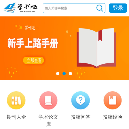
登录
期刊大全
学术论文
投稿问答
投稿经验
库