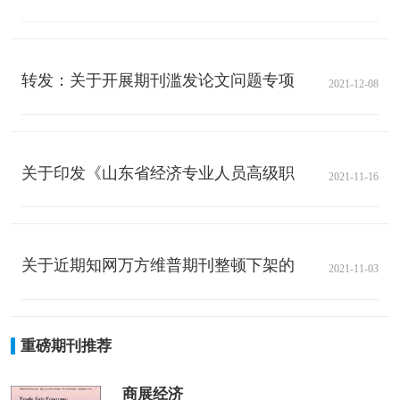
转发：关于开展期刊滥发论文问题专项检查的通知
2021-12-08
关于印发《山东省经济专业人员高级职称评价标准条
2021-11-16
关于近期知网万方维普期刊整顿下架的情况分析
2021-11-03
重磅期刊推荐
商展经济