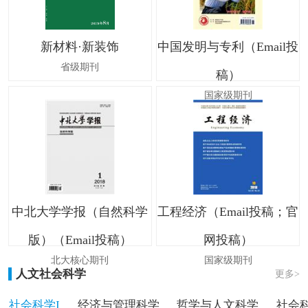
新材料·新装饰
中国发明与专利（Email投
省级期刊
稿）
国家级期刊
中北大学学报（自然科学
工程经济（Email投稿；官
版）（Email投稿）
网投稿）
北大核心期刊
国家级期刊
人文社会科学
更多>
社会科学I
经济与管理科学
哲学与人文科学
社会科