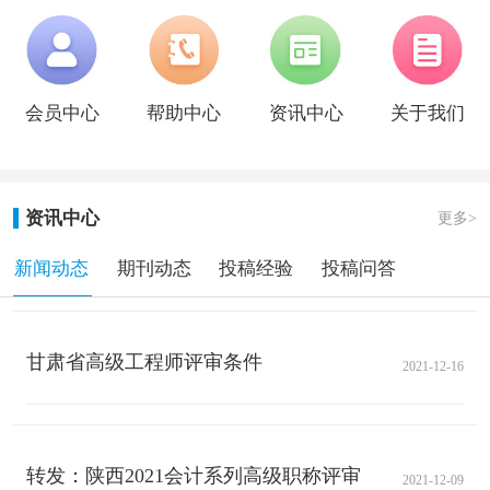
会员中心
帮助中心
资讯中心
关于我们
资讯中心
更多>
新闻动态
期刊动态
投稿经验
投稿问答
甘肃省高级工程师评审条件
2021-12-16
转发：陕西2021会计系列高级职称评审通知
2021-12-09