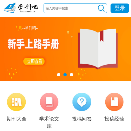
登录
期刊大全
学术论文
投稿问答
投稿经验
库