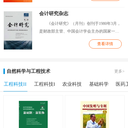
会计研究杂志
《会计研究》（月刊）创刊于1980年3月，
是财政部主管、中国会计学会主办的国家一级
学术...
查看详情
自然科学与工程技术
更多>
工程科技II
工程科技I
农业科技
基础科学
医药