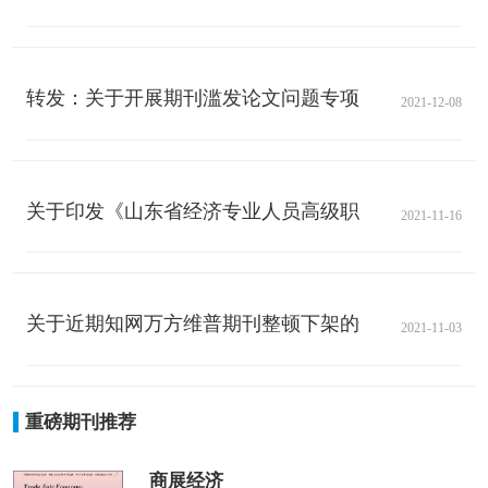
转发：关于开展期刊滥发论文问题专项检查的通知
2021-12-08
关于印发《山东省经济专业人员高级职称评价标准条
2021-11-16
关于近期知网万方维普期刊整顿下架的情况分析
2021-11-03
重磅期刊推荐
商展经济