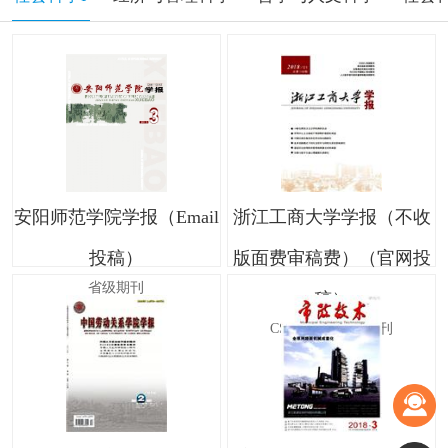
安阳师范学院学报（Email
浙江工商大学学报（不收
投稿）
版面费审稿费）（官网投
省级期刊
稿）
CSSCI南大核心期刊