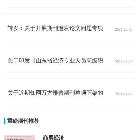
转发：关于开展期刊滥发论文问题专项检查的通知
2021-12-08
关于印发《山东省经济专业人员高级职称评价标准条
2021-11-16
关于近期知网万方维普期刊整顿下架的情况分析
2021-11-03
重磅期刊推荐
商展经济