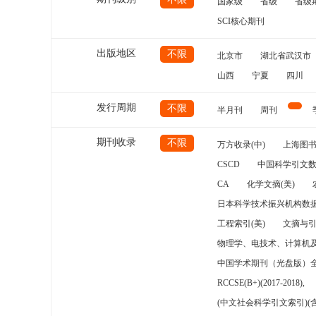
国家级
省级
省级
SCI核心期刊
出版地区
不限
北京市
湖北省武汉市
山西
宁夏
四川
发行周期
不限
半月刊
周刊
期刊收录
不限
万方收录(中)
上海图
CSCD
中国科学引文数
CA
化学文摘(美)
日本科学技术振兴机构数据
工程索引(美)
文摘与
物理学、电技术、计算机
中国学术期刊（光盘版）
RCCSE(B+)(2017-2018),
(中文社会科学引文索引)