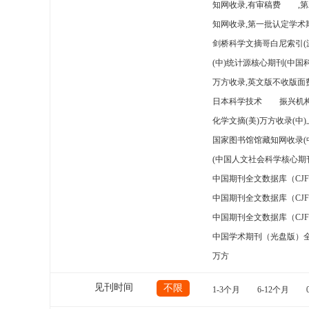
知网收录,有审稿费
,
知网收录,第一批认定学术期
剑桥科学文摘哥白尼索引(
(中)统计源核心期刊(中国
万方收录,英文版不收版面费
日本科学技术
振兴机构
化学文摘(美)万方收录(中
国家图书馆馆藏知网收录(
(中国人文社会科学核心期
中国期刊全文数据库（CJ
中国期刊全文数据库（CJ
中国期刊全文数据库（CJ
中国学术期刊（光盘版）
万方
见刊时间
不限
1-3个月
6-12个月