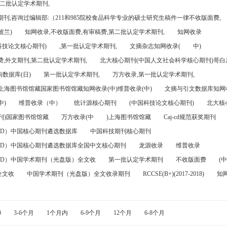
第二批认定学术期刊,
刊,咨询过编辑部:（211和985院校食品科学专业的硕士研究生稿件一律不收版面费,
波兰)
知网收录,不收版面费,有审稿费,第二批认定学术期刊,
知网收录
科技论文核心期刊)
,第一批认定学术期刊,
文摘杂志知网收录(
中)
,外文期刊,第二批认定学术期刊,
北大核心期刊(中国人文社会科学核心期刊)哥白尼
数据库(日)
第一批认定学术期刊,
万方收录,第一批认定学术期刊,
)上海图书馆馆藏国家图书馆馆藏知网收录(中)维普收录(中)
文摘与引文数据库知网收
中)
维普收录（中）
统计源核心期刊
(中国科技论文核心期刊)
北大核
刊)国家图书馆馆藏
万方收录(中
)上海图书馆馆藏
Caj-cd规范获奖期刊
FD）中国核心期刊遴选数据库
中国科技期刊核心期刊
FD）中国核心期刊遴选数据库全国中文核心期刊
龙源收录
维普收录
FD）中国学术期刊（光盘版）全文收
第一批认定学术期刊
不收版面费
(中
全文收
中国学术期刊（光盘版）全文收录期刊
RCCSE(B+)(2017-2018)
知
0
3-6个月
1个月内
6-9个月
12个月
6-8个月