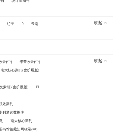
期刊
统计源期刊
收起
辽宁
0
云南
收起
收录(中)
维普收录(中)
南大核心期刊(含扩展版)
索引)(含扩展版)
EI
双效期刊
期刊遴选数据库
,
南大核心期刊
图书馆馆藏知网收录(中)