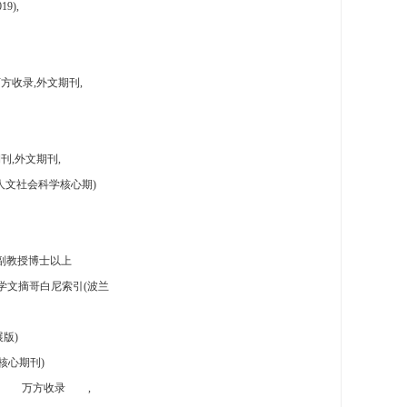
9),
方收录,外文期刊,
刊,外文期刊,
人文社会科学核心期)
副教授博士以上
学文摘哥白尼索引(波兰
版)
核心期刊)
万方收录
,