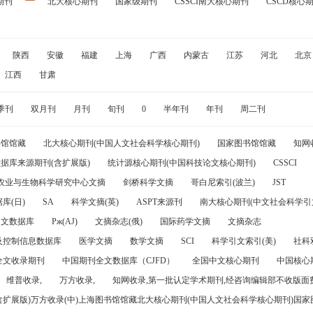
期刊
北大核心期刊
国家级期刊
CSSCI南大核心期刊
CSCD核心
陕西
安徽
福建
上海
广西
内蒙古
江苏
河北
北京
江西
甘肃
季刊
双月刊
月刊
旬刊
0
半年刊
年刊
周二刊
书馆馆藏
北大核心期刊(中国人文社会科学核心期刊)
国家图书馆馆藏
知网
据库来源期刊(含扩展版)
统计源核心期刊(中国科技论文核心期刊)
CSSCI
农业与生物科学研究中心文摘
剑桥科学文摘
哥白尼索引(波兰)
JST
库(日)
SA
科学文摘(英)
ASPT来源刊
南大核心期刊(中文社会科学引文
引文数据库
Pж(AJ)
文摘杂志(俄)
国际药学文摘
文摘杂志
及控制信息数据库
医学文摘
数学文摘
SCI
科学引文索引(美)
社科
全文收录期刊
中国期刊全文数据库（CJFD）
全国中文核心期刊
中国核心
维普收录,
万方收录,
知网收录,第一批认定学术期刊,经咨询编辑部不收版面费
(含扩展版)万方收录(中)上海图书馆馆藏北大核心期刊(中国人文社会科学核心期刊)国家