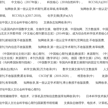
期刊,
中文核心（2017年版）,
科技核心（2018自然科学）,
RCCSE(A)(2017
知网收录,第一批认定学术期刊,匿名审稿,有审稿费,
知网收录,第一批认定
审稿,
RCCSE(A-)(2017-2018),
化学文摘(美)Pж(AJ)
(中国人文社会科学核心期刊)
文摘杂志知网收录(中)
CA)及国内的中国数学文摘、生物学文摘、物理学文摘、中国知网、万方数据库、中
北京大学图书馆《中文核心期刊要目总览》(2014年版)，成为综合性科学技术类核心
期刊,邮箱回复不收版面费,
知网收录,第一批认定学术期刊,官网信息:不收版面费,
期刊,刊内信息不收版面费,
知网收录,第一批认定学术期刊,不收版面费,有审稿费,
、《中国科技论文统计源》核心期刊、《中国核心期刊(遴选)数据库》来源期刊、《中
论文在线》来源期刊；本刊为美国《数学评论》(MR)、德国《数学文摘》(ZM)、俄罗
美国《乌利希国际期刊指南》、《中国数学文摘》等国内外重要文摘期刊的固定引用期
摘杂志(俄)SA
科学文摘(英)万方收录(中)
数学文摘文摘与引文数据库
人文
刊,不收版面费,匿名审稿,
CSCD扩展（2019-2020）,
维普收录(中）
龙源
刊,有审稿费,
知网收录,第一批认定学术期刊,博士教授不收版面费,
知网收录,
刊(中国人文社会科学核心期刊)
书馆馆藏物理学、电技术、计算机及控制信息数据库知网收录(中)
日本科学技术振兴机
(中国人文社会科学核心期刊)国家图书馆馆藏
文摘杂志物理学、电技术、计算机