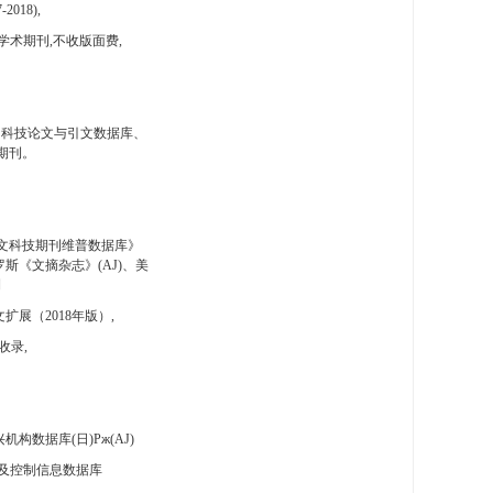
-2018),
学术期刊,不收版面费,
国科技论文与引文数据库、
期刊。
文科技期刊维普数据库》
斯《文摘杂志》(AJ)、美
刊
扩展（2018年版）,
收录,
构数据库(日)Pж(AJ)
及控制信息数据库