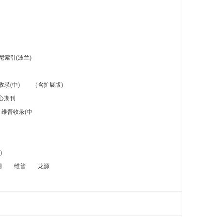
索引(波兰)
录(中)
（含扩展版)
心期刊
维普收录(中
)
网
维普
龙源