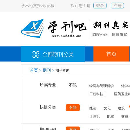
学术论文投稿/征稿
欢迎您！请
登录
注册
首页
全部期刊分类
首页 >
期刊 >
期刊查询
所属专业
不限
经济与管理科学
哲学
工程科技｜
医药卫生
快捷分类
不限
经济
文化
建筑
计算机
航空
交通
期刊级别
不限