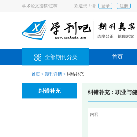
学术论文投稿/征稿
欢迎您！请
登录
注册
首页
全部期刊分类
首页 >
期刊详情 >
纠错补充
纠错补充
纠错补充：职业与