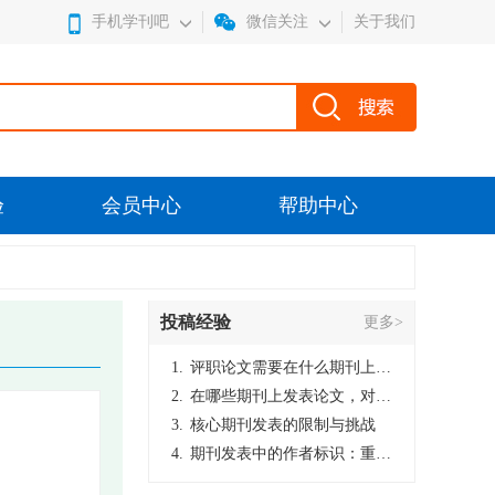
手机学刊吧
微信关注
关于我们
验
会员中心
帮助中心
投稿经验
更多>
1.
评职论文需要在什么期刊上发表？
2.
在哪些期刊上发表论文，对考研有优势？
3.
核心期刊发表的限制与挑战
4.
期刊发表中的作者标识：重要性与实践